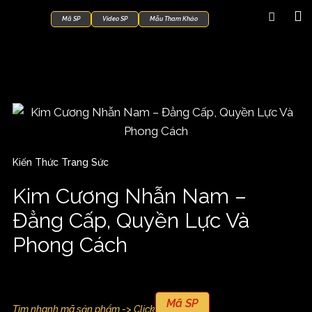
Mã SP
Video SP
Mẫu Tham Khảo
Kiến Thức Trang Sức
Kim Cương Nhẫn Nam –
Đẳng Cấp, Quyền Lực Và
Phong Cách
Mã SP
Tìm nhanh mã sản phẩm -> Click