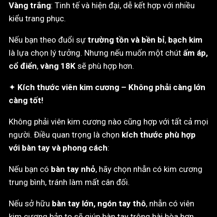
Vàng trắng
: Tinh tế và hiện đại, dễ kết hợp với nhiều
kiểu trang phục.
Nếu bạn theo đuổi sự
trường tồn và bền bỉ
,
bạch kim
là lựa chọn lý tưởng. Nhưng nếu muốn một chút
ấm áp,
cổ điển
,
vàng 18K
sẽ phù hợp hơn.
✦
Kích thước viên kim cương – Không phải càng lớn
càng tốt!
Không phải viên kim cương nào cũng hợp với tất cả mọi
người. Điều quan trọng là chọn
kích thước phù hợp
với bàn tay và phong cách
:
Nếu bạn có
bàn tay nhỏ
, hãy chọn nhẫn có kim cương
trung bình, tránh làm mất cân đối.
Nếu sở hữu
bàn tay lớn, ngón tay thô
, nhẫn có viên
kim cương bản to sẽ giúp bàn tay trông hài hòa hơn.