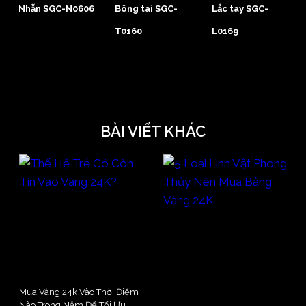
Nhẫn SGC-N0606
Bông tai SGC-
Lắc tay SGC-
T0160
L0169
BÀI VIẾT KHÁC
Mua Vàng 24k Vào Thời Điểm
Nào Trong Năm Để Tối Ưu