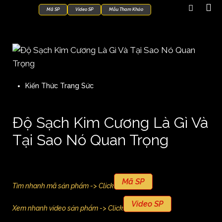
Mã SP
Video SP
Mẫu Tham Khảo
Kiến Thức Trang Sức
Độ Sạch Kim Cương Là Gì Và
Tại Sao Nó Quan Trọng
Mã SP
Tìm nhanh mã sản phẩm -> Click
Video SP
Xem nhanh video sản phẩm -> Click