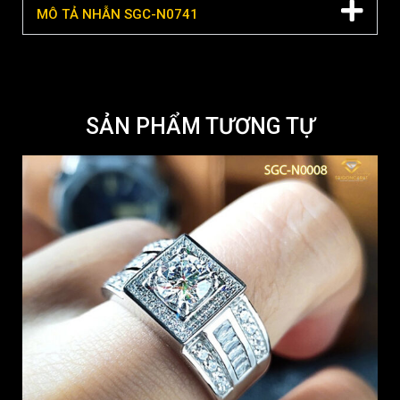
MÔ TẢ NHẪN SGC-N0741
SẢN PHẨM TƯƠNG TỰ