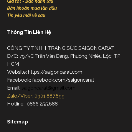
Giá tốt - Bảo hành lâu
Băn khoăn mua lần đầu
Tin yêu mãi về sau
Thông Tin Liên Hệ
CÔNG TY TNHH TRANG SỨC SAIGONCARAT
Đ/C: 79/5C Trần Văn Đang, Phường Nhiêu Lộc, TP.
HCM
Website: https://saigoncarat.com
Facebook: facebook.com/saigoncarat
Email:
saigoncarat@gmail.com
Zalo/Viber: 0901.887.899
Hotline: 0866.255.688
Sitemap