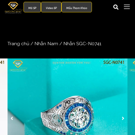
Mã SP
Video SP
Mẫu Tham Khảo
Trang chủ
/
Nhẫn Nam
/ Nhẫn SGC-N0741