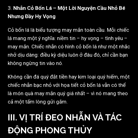
3.
Nhẫn Cỏ Bốn Lá – Một Lời Nguyện Cầu Nhỏ Bé
Nhưng Đầy Hy Vọng
Cỏ bốn lá là biểu tượng may mắn toàn cầu. Mỗi chiếc
lá mang một ý nghĩa: niềm tin – hy vọng – tình yêu –
may mắn. Chiếc nhẫn có hình cỏ bốn lá như một nhắc
nhở dịu dàng: điều kỳ diệu luôn ở đâu đó, chỉ cần bạn
không ngừng tin vào nó.
Không cần đá quý đắt tiền hay kim loại quý hiếm, một
chiếc nhẫn bạc nhỏ với họa tiết cỏ bốn lá vẫn có thể
là món quà may mắn quý giá nhất – vì nó mang theo
cả một tấm lòng gửi gắm.
III. VỊ TRÍ ĐEO NHẪN VÀ TÁC
ĐỘNG PHONG THỦY