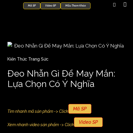
Mã SP
Video SP
Mẫu Tham Khảo
Kiến Thức Trang Sức
Đeo Nhẫn Gì Để May Mắn:
Lựa Chọn Có Ý Nghĩa
Mã SP
Tìm nhanh mã sản phẩm -> Click
Video SP
Xem nhanh video sản phẩm -> Click