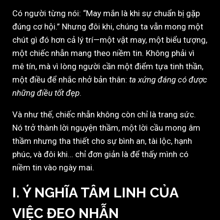
Có người từng nói: “May mắn là khi sự chuẩn bị gặp
đúng cơ hội.” Nhưng đôi khi, chúng ta vẫn mong một
chút gì đó hơn cả lý trí—một vật may, một biểu tượng,
một chiếc nhẫn mang theo niềm tin. Không phải vì
mê tín, mà vì lòng người cần một điểm tựa tinh thần,
một điều để nhắc nhở bản thân:
ta xứng đáng có được
những điều tốt đẹp
.
Và như thế, chiếc nhẫn không còn chỉ là trang sức.
Nó trở thành lời nguyện thầm, một lời cầu mong âm
thầm nhưng tha thiết cho sự bình an, tài lộc, hạnh
phúc, và đôi khi… chỉ đơn giản là để thấy mình có
niềm tin vào ngày mai.
I. Ý NGHĨA TÂM LINH CỦA
VIỆC ĐEO NHẪN