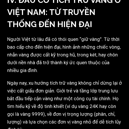
IV. ĐẦU CƠ TÍCH TRỮ VÀNG Ở
VIỆT NAM: TỪ TRUYỀN
THỐNG ĐẾN HIỆN ĐẠI
Người Việt từ lâu đã có thói quen “giữ vàng”. Từ thời
bao cấp cho đến hiện đại, hình ảnh những chiếc vòng,
nhẫn vàng được cất kỹ trong hũ, trong két, hay chôn
dưới nền nhà đã trở thành ký ức quen thuộc của
nhiều gia đình.
Ngày nay, xu hướng tích trữ vàng không chỉ dừng lại ở
việc cất giấu đơn giản. Giới trẻ và tầng lớp trung lưu
bắt đầu tiếp cận vàng như một công cụ tài chính. Họ
tìm hiểu kỹ về độ tinh khiết (ví dụ vàng 24K hay còn
gọi là vàng 9999), về đơn vị trọng lượng (phân, chỉ,
lượng) và lựa chọn các đơn vị vàng nhỏ để dễ tích lũy