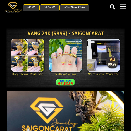
Mã SP
Video SP
Mẫu Tham Khảo