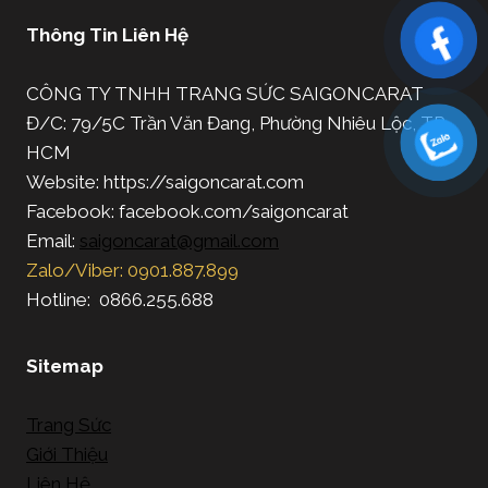
Thông Tin Liên Hệ
CÔNG TY TNHH TRANG SỨC SAIGONCARAT
Đ/C: 79/5C Trần Văn Đang, Phường Nhiêu Lộc, TP.
HCM
Website: https://saigoncarat.com
Facebook: facebook.com/saigoncarat
Email:
saigoncarat@gmail.com
Zalo/Viber: 0901.887.899
Hotline: 0866.255.688
Sitemap
Trang Sức
Giới Thiệu
Liên Hệ