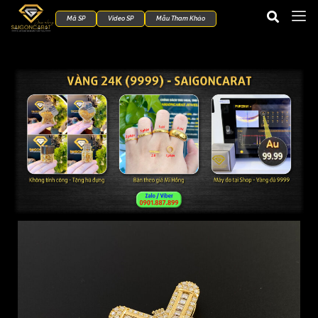
Mã SP
Video SP
Mẫu Tham Khảo