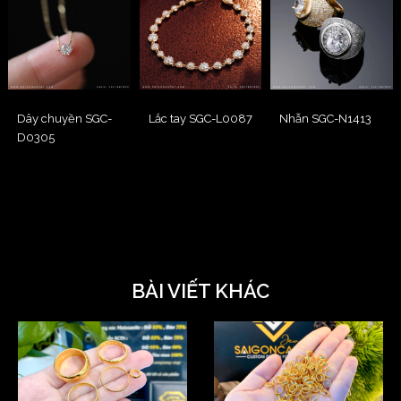
Dây chuyền SGC-
Lắc tay SGC-L0087
Nhẫn SGC-N1413
D0305
BÀI VIẾT KHÁC