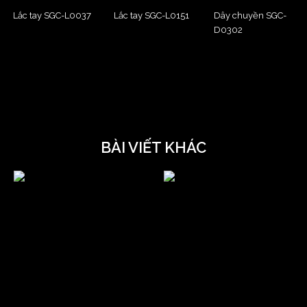
Lắc tay SGC-L0037
Lắc tay SGC-L0151
Dây chuyền SGC-
D0302
BÀI VIẾT KHÁC