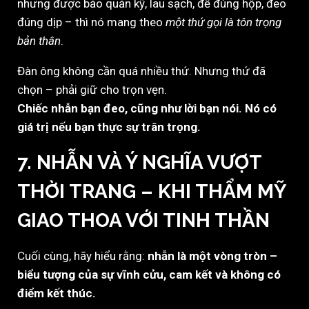
nhưng được bảo quản kỹ, lau sạch, để đúng hộp, đeo
đúng dịp – thì nó mang theo
một thứ gọi là tôn trọng
bản thân
.
Đàn ông không cần quá nhiều thứ. Nhưng thứ đã
chọn – phải giữ cho trọn vẹn.
Chiếc nhẫn bạn đeo, cũng như lời bạn nói. Nó có
giá trị nếu bạn thực sự trân trọng.
7. NHẪN VÀ Ý NGHĨA VƯỢT
THỜI TRANG – KHI THẨM MỸ
GIAO THOA VỚI TINH THẦN
Cuối cùng, hãy hiểu rằng:
nhẫn là một vòng tròn –
biểu tượng của sự vĩnh cửu, cam kết và không có
điểm kết thúc.