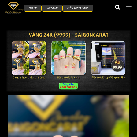
Mã SP
Video SP
Mẫu Tham Khảo