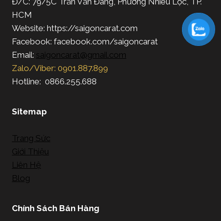
Đ/C: 79/5C Trần Văn Đang, Phường Nhiêu Lộc, TP.
HCM
Website: https://saigoncarat.com
Facebook: facebook.com/saigoncarat
Email:
saigoncarat@gmail.com
Zalo/Viber: 0901.887.899
Hotline: 0866.255.688
Sitemap
Trang Sức
Giới Thiệu
Liên Hệ
Blog
Chính Sách Bán Hàng