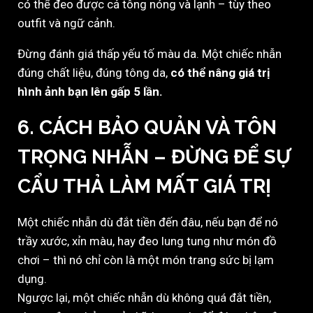
có thể đeo được cả tông nóng và lạnh – tùy theo
outfit và ngữ cảnh.
Đừng đánh giá thấp yếu tố màu da. Một chiếc nhẫn
đúng chất liệu, đúng tông da,
có thể nâng giá trị
hình ảnh bạn lên gấp 5 lần.
6. CÁCH BẢO QUẢN VÀ TÔN
TRỌNG NHẪN – ĐỪNG ĐỂ SỰ
CẨU THẢ LÀM MẤT GIÁ TRỊ
Một chiếc nhẫn dù đắt tiền đến đâu, nếu bạn để nó
trầy xước, xỉn màu, hay đeo lung tung như món đồ
chơi – thì nó chỉ còn là một món trang sức bị lạm
dụng.
Ngược lại, một chiếc nhẫn dù không quá đắt tiền,