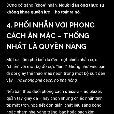
Đừng cố gắng “khoe” nhẫn.
Người đàn ông thực sự
không khoe quyền lực – họ
toát ra
nó.
4. PHỐI NHẪN VỚI PHONG
CÁCH ĂN MẶC – THỐNG
NHẤT LÀ QUYỀN NĂNG
Một sai lầm phổ biến là đeo một chiếc nhẫn cực
“chiến” với một bộ đồ cực “lành”. Giống như việc bạn
đi đôi giày thể thao màu neon trong một bộ suit đen
vậy –
nó không phá cách, nó phá hỏng.
Nếu bạn theo đuổi phong cách
classic
– áo blazer,
quần tây, giày da – hãy chọn những chiếc nhẫn tinh
tế: mặt trơn, họa tiết đơn giản, chất liệu sáng bóng
hoặc nhám nhẹ, vàng trắng, bạc hoặc bạch kim.