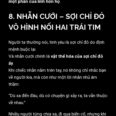
một phần của linh hồn họ
.
8. NHẪN CƯỚI – SỢI CHỈ ĐỎ
VÔ HÌNH NỐI HAI TRÁI TIM
Người ta thường nói, tình yêu là sợi chỉ đỏ do định
mệnh buộc lại.
Và nhẫn cưới chính là
vật thể hóa của sợi chỉ đỏ
ấy
.
Khi chiếc nhẫn nằm trên tay, nó không chỉ nhắc bạn
về người kia, mà còn như một lời nhắn nhủ âm
thầm:
“Dù xa đến đâu, dù có chuyện gì xảy ra, ta vẫn thuộc
về nhau.”
Nhiều người từng chia xa, đi qua biến cố, nhưng khi