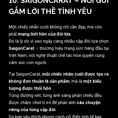
10. SAIGONCARAT – NƠI GỬI
GẮM LỜI THỀ TÌNH YÊU
Một chiếc nhẫn cưới không chỉ cần đẹp, mà còn
phải
mang linh hồn của đôi lứa
.
Đó là lý do vì sao ngày càng nhiều cặp đôi lựa chọn
SaigonCarat
– thương hiệu trang sức hàng đầu tại
Việt Nam, nơi nghệ thuật chế tác hòa quyện cùng
cảm xúc con người.
Tại SaigonCarat,
mỗi chiếc nhẫn cưới được tạo ra
không đơn thuần là sản phẩm
, mà là
một biểu
tượng được thổi hồn
.
Từng đường nét, từng ánh sáng phản chiếu đều
được chăm chút tỉ mỉ để phản ánh
câu chuyện
riêng của từng cặp đôi
.
Dù bạn yêu thích phong cách cổ điển tinh tế hay