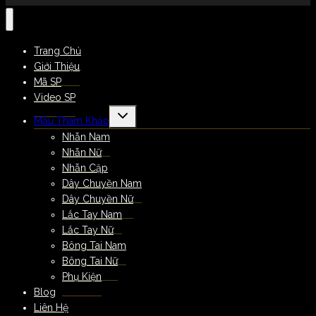
Trang Chủ
Giới Thiệu
Mã SP
Video SP
Mẫu Tham Khảo
Nhẫn Nam
Nhẫn Nữ
Nhẫn Cặp
Dây Chuyền Nam
Dây Chuyền Nữ
Lắc Tay Nam
Lắc Tay Nữ
Bông Tai Nam
Bông Tai Nữ
Phụ Kiện
Blog
Liên Hệ