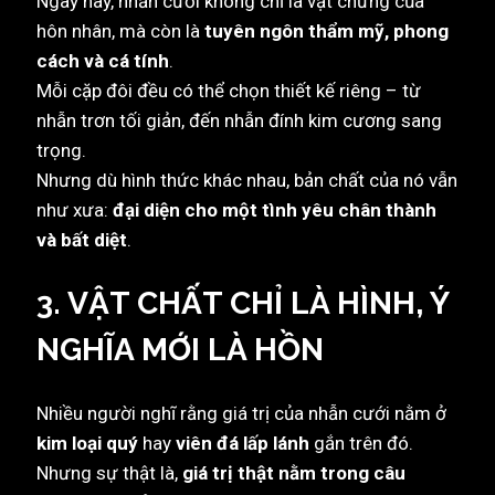
Ngày nay, nhẫn cưới không chỉ là vật chứng của
hôn nhân, mà còn là
tuyên ngôn thẩm mỹ, phong
cách và cá tính
.
Mỗi cặp đôi đều có thể chọn thiết kế riêng – từ
nhẫn trơn tối giản, đến nhẫn đính kim cương sang
trọng.
Nhưng dù hình thức khác nhau, bản chất của nó vẫn
như xưa:
đại diện cho một tình yêu chân thành
và bất diệt
.
3. VẬT CHẤT CHỈ LÀ HÌNH, Ý
NGHĨA MỚI LÀ HỒN
Nhiều người nghĩ rằng giá trị của nhẫn cưới nằm ở
kim loại quý
hay
viên đá lấp lánh
gắn trên đó.
Nhưng sự thật là,
giá trị thật nằm trong câu