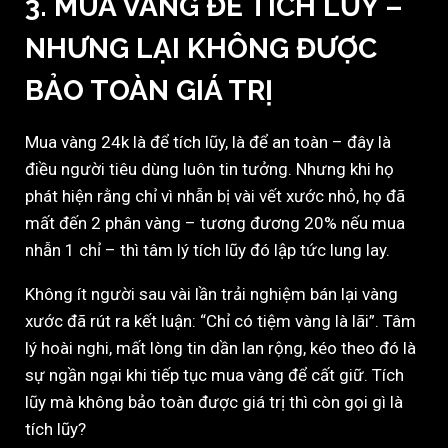
3. MUA VÀNG ĐỂ TÍCH LŨY –
NHƯNG LẠI KHÔNG ĐƯỢC
BẢO TOÀN GIÁ TRỊ
Mua vàng 24k là để tích lũy, là để an toàn – đây là
điều người tiêu dùng luôn tin tưởng. Nhưng khi họ
phát hiện rằng chỉ vì nhẫn bị vài vết xước nhỏ, họ đã
mất đến 2 phân vàng – tương đương 20% nếu mua
nhẫn 1 chỉ – thì tâm lý tích lũy đó lập tức lung lay.
Không ít người sau vài lần trải nghiệm bán lại vàng
xước đã rút ra kết luận: “Chỉ có tiệm vàng là lãi”. Tâm
lý hoài nghi, mất lòng tin dần lan rộng, kéo theo đó là
sự ngần ngại khi tiếp tục mua vàng để cất giữ. Tích
lũy mà không bảo toàn được giá trị thì còn gọi gì là
tích lũy?