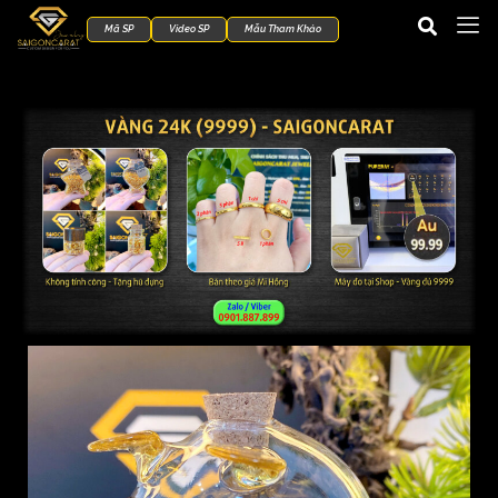
Mã SP
Video SP
Mẫu Tham Khảo