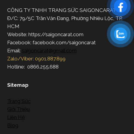
CÔNG TY TNHH TRANG SỨC SAIGONCARAT
Đ/C: 79/5C Trần Văn Đang, Phường Nhiêu Lộc, TP.
HCM
Website: https://saigoncarat.com
Facebook: facebook.com/saigoncarat
Email:
saigoncarat@gmail.com
Zalo/Viber: 0901.887.899
Hotline: 0866.255.688
Sitemap
Trang Sức
Giới Thiệu
Liên Hệ
Blog