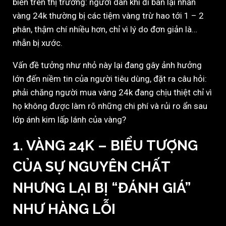
biến trên thị trường: người dân khi đi bán lại nhẫn
vàng 24k thường bị các tiệm vàng trừ hao tới 1 – 2
phân, thậm chí nhiều hơn, chỉ vì lý do đơn giản là…
nhẫn bị xước.
Vấn đề tưởng như nhỏ này lại đang gây ảnh hưởng
lớn đến niềm tin của người tiêu dùng, đặt ra câu hỏi:
phải chăng người mua vàng 24k đang chịu thiệt chỉ vì
họ không được làm rõ những chi phí và rủi ro ẩn sau
lớp ánh kim lấp lánh của vàng?
1. VÀNG 24K – BIỂU TƯỢNG
CỦA SỰ NGUYÊN CHẤT
NHƯNG LẠI BỊ “ĐÁNH GIÁ”
NHƯ HÀNG LỖI