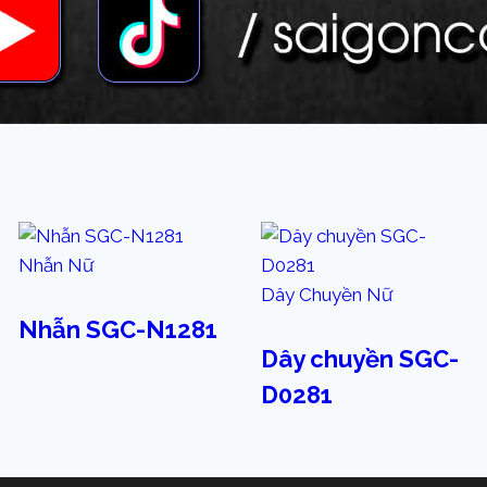
Nhẫn Nữ
Dây Chuyền Nữ
Nhẫn SGC-N1281
Dây chuyền SGC-
D0281