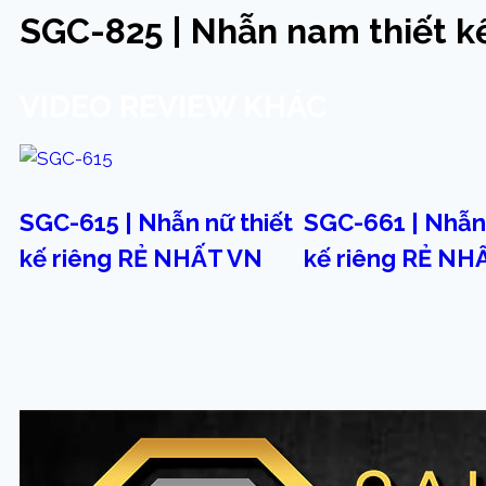
SGC-825 | Nhẫn nam thiết k
VIDEO REVIEW KHÁC
SGC-615 | Nhẫn nữ thiết
SGC-661 | Nhẫn 
kế riêng RẺ NHẤT VN
kế riêng RẺ NH