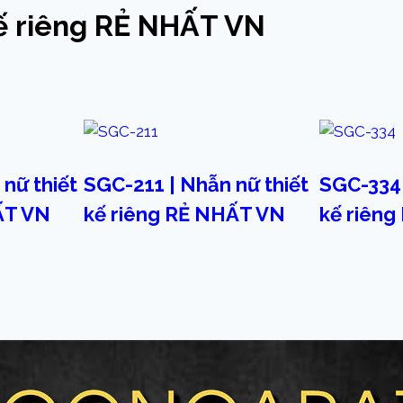
ế riêng RẺ NHẤT VN
nữ thiết
SGC-211 | Nhẫn nữ thiết
SGC-334 
ẤT VN
kế riêng RẺ NHẤT VN
kế riêng