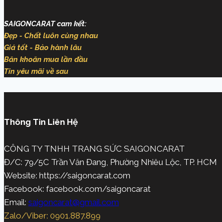
SAIGONCARAT cam kết:
Đẹp - Chất luôn cùng nhau
Giá tốt - Bảo hành lâu
Băn khoăn mua lần đầu
Tin yêu mãi về sau
Thông Tin Liên Hệ
CÔNG TY TNHH TRANG SỨC SAIGONCARAT
Đ/C: 79/5C Trần Văn Đang, Phường Nhiêu Lộc, TP. HCM
Website: https://saigoncarat.com
Facebook: facebook.com/saigoncarat
Email:
saigoncarat@gmail.com
Zalo/Viber: 0901.887.899