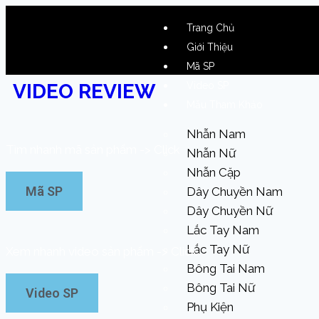
Trang Chủ
Giới Thiệu
Mã SP
VIDEO REVIEW
Video SP
Mẫu Tham Khảo
Nhẫn Nam
Tìm nhanh mã sản phẩm -> Click
Nhẫn Nữ
Nhẫn Cặp
Mã SP
Dây Chuyền Nam
Dây Chuyền Nữ
Lắc Tay Nam
Lắc Tay Nữ
Xem nhanh video sản phẩm -> Click
Bông Tai Nam
Bông Tai Nữ
Video SP
Phụ Kiện