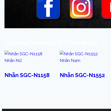
CÁC MẪU TRANG SỨC THAM KHẢO
Nhẫn Nữ
Nhẫn Nam
Nhẫn SGC-N1158
Nhẫn SGC-N1552