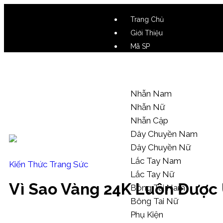
Trang Chủ
Giới Thiệu
Mã SP
Video SP
Mẫu Tham Khảo
Nhẫn Nam
Nhẫn Nữ
Nhẫn Cặp
Dây Chuyền Nam
Dây Chuyền Nữ
Lắc Tay Nam
Kiến Thức Trang Sức
Lắc Tay Nữ
Vì Sao Vàng 24K Luôn Được 
Bông Tai Nam
Bông Tai Nữ
Phụ Kiện