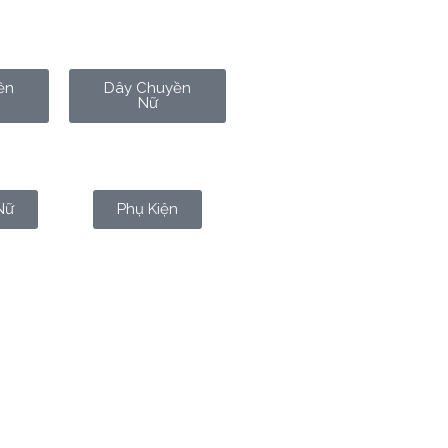
ền
Dây Chuyền
Nữ
Nữ
Phụ Kiện
n văn minh cổ đại cho đến xã hội
ống tài chính thế giới liên tục
ời có tư duy tích lũy dài hạn.