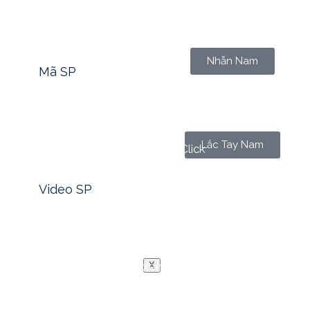
Tìm nhanh mã sản phẩm -> Click
Nhẫn Nam
Mã SP
Lắc Tay Nam
Xem nhanh video sản phẩm -> Click
Video SP
Blog
Liên Hệ
Trong lịch sử kinh tế của nhân loại, rất ít tài sản có thể 
hiện đại, vàng luôn được xem là biểu tượng của sự bền vững
X
thay đổi, dù các loại tiền tệ lên xuống theo chu kỳ kinh tế