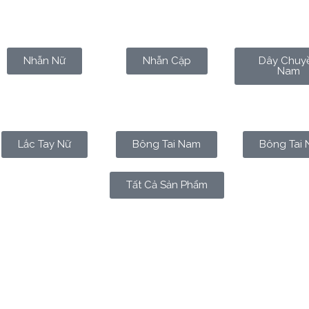
Nhẫn Nữ
Nhẫn Cặp
Dây Chuy
Nam
Lắc Tay Nữ
Bông Tai Nam
Bông Tai 
Tất Cả Sản Phẩm
duy trì giá trị ổn định qua nhiều thế kỷ như vàng. Từ những nề
, của giá trị thật và của khả năng bảo toàn tài sản. Dù hệ th
, vàng vẫn giữ một vị trí đặc biệt trong tâm trí của những ngư