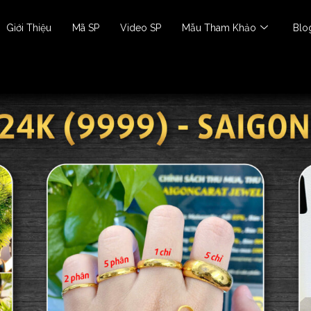
Giới Thiệu
Mã SP
Video SP
Mẫu Tham Khảo
Blo