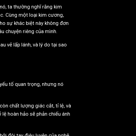
 nó, ta thường nghĩ rằng kim
hác. Cùng một loại kim cương,
cho sự khác biệt này không đơn
 câu chuyện riêng của mình.
 vẻ lấp lánh, và lý do tại sao
 yếu tố quan trọng, nhưng nó
n chất lượng giác cắt, tỉ lệ, và
tỷ lệ hoàn hảo sẽ phản chiếu ánh
bởi đôi tay điêu luyện của nghệ