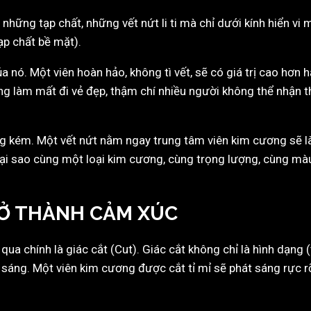
 những tạp chất, những vết nứt li ti mà chỉ dưới kính hiển v
tạp chất bề mặt).
của nó. Một viên hoàn hảo, không tì vết, sẽ có giá trị cao hơn
ng làm mất đi vẻ đẹp, thậm chí nhiều người không thể nhận 
không kém. Một vết nứt nằm ngay trung tâm viên kim cương sẽ 
 tại sao cùng một loại kim cương, cùng trọng lượng, cùng mà
TRỞ THÀNH CẢM XÚC
ua chính là giác cắt (Cut). Giác cắt không chỉ là hình dạng (
 sáng. Một viên kim cương được cắt tỉ mỉ sẽ phát sáng rực 