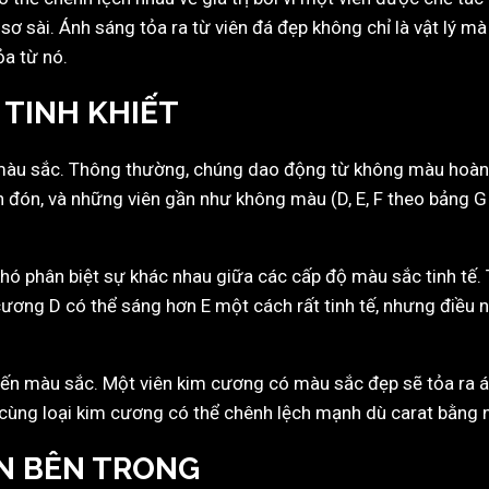
 sơ sài. Ánh sáng tỏa ra từ viên đá đẹp không chỉ là vật lý m
ỏa từ nó.
 TINH KHIẾT
màu sắc. Thông thường, chúng dao động từ không màu hoàn 
n đón, và những viên gần như không màu (D, E, F theo bảng 
hó phân biệt sự khác nhau giữa các cấp độ màu sắc tinh tế.
cương D có thể sáng hơn E một cách rất tinh tế, nhưng điều nà
đến màu sắc. Một viên kim cương có màu sắc đẹp sẽ tỏa ra án
á cùng loại kim cương có thể chênh lệch mạnh dù carat bằng 
ẨN BÊN TRONG