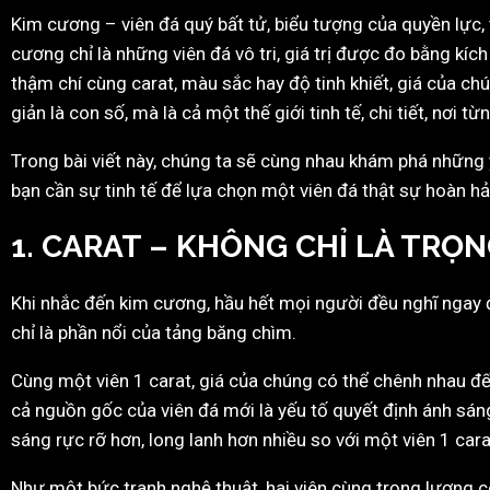
Kim cương – viên đá quý bất tử, biểu tượng của quyền lực, t
cương chỉ là những viên đá vô tri, giá trị được đo bằng kí
thậm chí cùng carat, màu sắc hay độ tinh khiết, giá của c
giản là con số, mà là cả một thế giới tinh tế, chi tiết, nơi
Trong bài viết này, chúng ta sẽ cùng nhau khám phá những yế
bạn cần sự tinh tế để lựa chọn một viên đá thật sự hoàn hả
1. CARAT – KHÔNG CHỈ LÀ TRỌ
Khi nhắc đến kim cương, hầu hết mọi người đều nghĩ ngay đ
chỉ là phần nổi của tảng băng chìm.
Cùng một viên 1 carat, giá của chúng có thể chênh nhau đến 
cả nguồn gốc của viên đá mới là yếu tố quyết định ánh sáng 
sáng rực rỡ hơn, long lanh hơn nhiều so với một viên 1 carat
Như một bức tranh nghệ thuật, hai viên cùng trọng lượng có