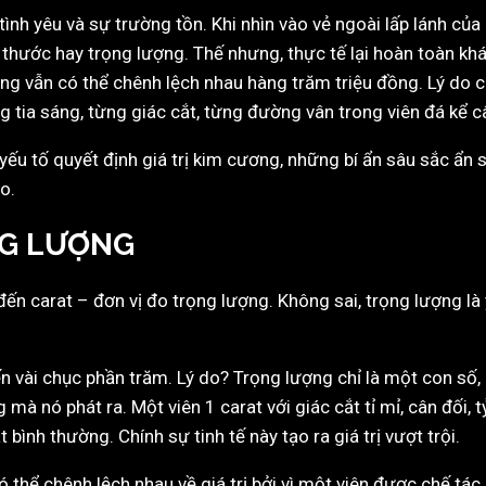
ình yêu và sự trường tồn. Khi nhìn vào vẻ ngoài lấp lánh của
ch thước hay trọng lượng. Thế nhưng, thực tế lại hoàn toàn k
húng vẫn có thể chênh lệch nhau hàng trăm triệu đồng. Lý do 
 từng tia sáng, từng giác cắt, từng đường vân trong viên đá kể
u tố quyết định giá trị kim cương, những bí ẩn sâu sắc ẩn sau
o.
NG LƯỢNG
ến carat – đơn vị đo trọng lượng. Không sai, trọng lượng là
vài chục phần trăm. Lý do? Trọng lượng chỉ là một con số, cò
mà nó phát ra. Một viên 1 carat với giác cắt tỉ mỉ, cân đối, 
 bình thường. Chính sự tinh tế này tạo ra giá trị vượt trội.
 thể chênh lệch nhau về giá trị bởi vì một viên được chế tác 