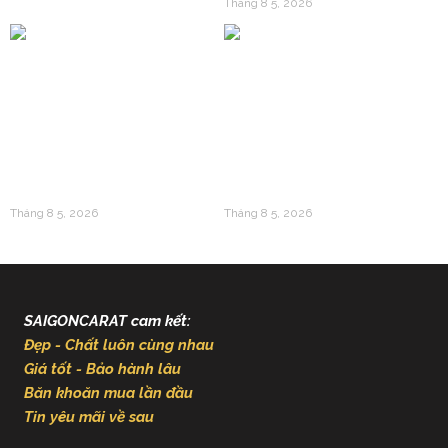
Tháng 8 5, 2026
Vàng 24k Và Gen Z: Làn
Giải Mã Sức Hút Của
Sóng Tích Lũy Mới Thay
Vàng 24k Trong Văn Hóa
Thế Cho Mua Sắm Tiêu
Á Đông Và Giá Trị Kinh
Sản
Tế Hiện Đại
Tháng 8 5, 2026
Tháng 8 5, 2026
SAIGONCARAT cam kết:
Đẹp - Chất luôn cùng nhau
Giá tốt - Bảo hành lâu
Băn khoăn mua lần đầu
Tin yêu mãi về sau