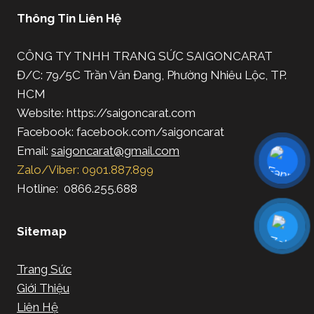
Thông Tin Liên Hệ
CÔNG TY TNHH TRANG SỨC SAIGONCARAT
Đ/C: 79/5C Trần Văn Đang, Phường Nhiêu Lộc, TP.
HCM
Website: https://saigoncarat.com
Facebook: facebook.com/saigoncarat
Email:
saigoncarat@gmail.com
Zalo/Viber: 0901.887.899
Hotline: 0866.255.688
Sitemap
Trang Sức
Giới Thiệu
Liên Hệ