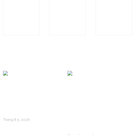
Nhẫn
Nhẫn
Nhẫn
SGC-
SGC-
SGC-
N1093
N0981
N1705
BÀI VIẾT KHÁC
Mua Vàng 24k Vào Thời
Điểm Nào Trong Năm Để
Bí Mật Sau Những Thỏi
Tối Ưu Hóa Giá Vốn?
Vàng 24k Dập Nổi: Câu
Tháng 8 5, 2026
Chuyện Về Giá Trị
Trường Tồn