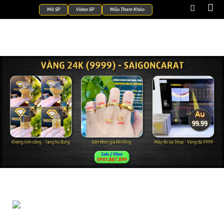
Mã SP
Video SP
Mẫu Tham Khảo