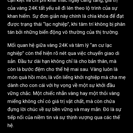
cạn kiệt và chi phí khai thác ngày càng tăng, giá trị
của vàng 24K tất yếu sẽ đi lên theo lộ trình của sự
khan hiếm. Sự đơn giản này chính là chìa khóa để đạt
được trạng thái “lạc nghiệp”, khi tâm trí không bị phân
tán bởi những biến động vô thường của thị trường.
Mối quan hệ giữa vàng 24K và tâm lý “an cư lạc
nghiệp” còn thể hiện rõ nét qua việc chuyển giao di
sản. Đầu tư dài hạn không chỉ là cho bản thân, mà
còn là bước đệm cho thế hệ mai sau. Vàng luôn là
món quà hồi môn, là vốn liếng khởi nghiệp mà cha mẹ
dành cho con cái với hy vọng về một sự khởi đầu
vững chắc. Một chiếc nhẫn vàng hay một thỏi vàng
miếng không chỉ có giá trị vật chất, mà còn chứa
đựng lời chúc về sự bền vững và may mắn. Đó là sự
tiếp nối của niềm tin và sự thịnh vượng qua các thế
hệ.