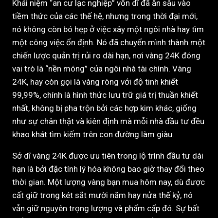
Khái niệm “an cư lạc nghiệp” vốn dĩ đã ăn sâu vào
tiềm thức của các thế hệ, nhưng trong thời đại mới,
nó không còn bó hẹp ở việc xây một ngôi nhà hay tìm
một công việc ổn định. Nó đã chuyển mình thành một
chiến lược quản trị rủi ro dài hạn, nơi vàng 24K đóng
vai trò là “nền móng” của ngôi nhà tài chính. Vàng
24K, hay còn gọi là vàng ròng với độ tinh khiết
99,99%, chính là hình thức lưu trữ giá trị thuần khiết
nhất, không bị pha trộn bởi các hợp kim khác, giống
như sự chân thật và kiên định mà mỗi nhà đầu tư đều
khao khát tìm kiếm trên con đường làm giàu.
Sở dĩ vàng 24K được ưu tiên trong lộ trình đầu tư dài
hạn là bởi đặc tính lý hóa không bao giờ thay đổi theo
thời gian. Một lượng vàng bạn mua hôm nay, dù được
cất giữ trong két sắt mười năm hay nửa thế kỷ, nó
vẫn giữ nguyên trọng lượng và phẩm cấp đó. Sự bất