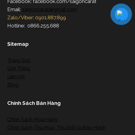
Facebook: facebook.com/saigoncarat
Email:
saigoncarat@gmail.com
Zalo/Viber: 0901.887.899
Hotline: 0866.255.688
Sitemap
Trang Sức
Giới Thiệu
Liên Hệ
Blog
Chính Sách Bán Hàng
Chính Sách Mua Hàng
Chính Sách Thu Mua, Thu Đổi Và Bảo Hành