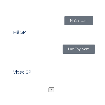
Tìm nhanh mã sản phẩm -> Click
Nhẫn Nam
Mã SP
Lắc Tay Nam
Xem nhanh video sản phẩm -> Click
Video SP
Blog
Liên Hệ
X
Trong bối cảnh nền kinh tế toàn cầu đang đối mặt với nhữn
câu hỏi về việc bảo toàn tài sản chưa bao giờ trở nên cấp
sự giàu sang hay món đồ trang sức xa xỉ, mà từ ngàn đời n