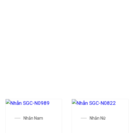
đầu tư tỉnh táo, biết lắng nghe hơi thở của thị trường v
sự bào mòn âm thầm nhưng tàn khốc của lạm phát.
Cuối cùng, hãy nhớ rằng mọi quyết định đầu tư đều cần sự 
bão” tuyệt vời, nhưng con tàu tài chính của bạn cũng cần
hoạt của các kênh đầu tư khác để tạo nên một cấu trúc tà
của toàn xã hội.
CÁC MẪU TRANG SỨC THAM KHẢO
Nhẫn Nam
Nhẫn Nữ
Nhẫn SGC-
Nhẫn SGC-