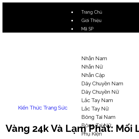
Trang Chủ
Giới Thiệu
Mã SP
Video SP
Mẫu Tham Khảo
Nhẫn Nam
Nhẫn Nữ
Nhẫn Cặp
Dây Chuyền Nam
Dây Chuyền Nữ
Lắc Tay Nam
Kiến Thức Trang Sức
Lắc Tay Nữ
Bông Tai Nam
Bông Tai Nữ
Vàng 24k Và Lạm Phát: Mối 
Phụ Kiện