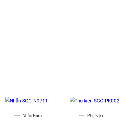
à sử dụng vàng như một công cụ đắc lực để bảo vệ thành quả
nghiên cứu kỹ lưỡng và phù hợp với khẩu vị rủi ro cá nhân. 
 những cánh buồm khác để tiến về phía trước. Hãy kết hợp s
i chính vững chãi, giúp bạn an tâm tận hưởng cuộc sống ngay
Nhẫn Nam
Phụ Kiện
Nhẫn SGC-
Phụ kiện SGC-