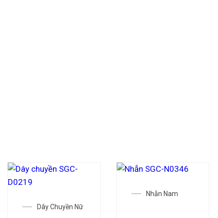
 lao động của chính mình trước
Vàng 24k có thể là “vịnh tránh
ự bền vững của vàng với sự linh
 cả khi lạm phát đang là nỗi lo
Nhẫn Nam
Dây Chuyền Nữ
Nhẫn SGC-