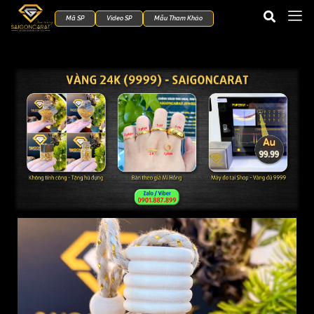
Mã SP
Video SP
Mẫu Tham Khảo