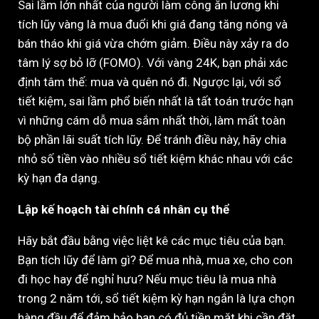
Sai lầm lớn nhất của người làm công ăn lương khi
tích lũy vàng là mua đuổi khi giá đang tăng nóng và
bán tháo khi giá vừa chớm giảm. Điều này xảy ra do
tâm lý sợ bỏ lỡ (FOMO). Với vàng 24K, bạn phải xác
định tâm thế: mua và quên nó đi. Ngược lại, với sổ
tiết kiệm, sai lầm phổ biến nhất là tất toán trước hạn
vì những cám dỗ mua sắm nhất thời, làm mất toàn
bộ phần lãi suất tích lũy. Để tránh điều này, hãy chia
nhỏ số tiền vào nhiều sổ tiết kiệm khác nhau với các
kỳ hạn đa dạng.
Lập kế hoạch tài chính cá nhân cụ thể
Hãy bắt đầu bằng việc liệt kê các mục tiêu của bạn.
Bạn tích lũy để làm gì? Để mua nhà, mua xe, cho con
đi học hay để nghỉ hưu? Nếu mục tiêu là mua nhà
trong 2 năm tới, sổ tiết kiệm kỳ hạn ngắn là lựa chọn
hàng đầu để đảm bảo bạn có đủ tiền mặt khi cần đặt