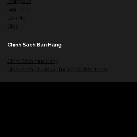
Trang Sức
Giới Thiệu
Liên Hệ
Blog
Chính Sách Bán Hàng
Chính Sách Mua Hàng
Chính Sách Thu Mua, Thu Đổi Và Bảo Hành
Mạng Xã Hội
© 2026 - SaigonCarat Jewelry