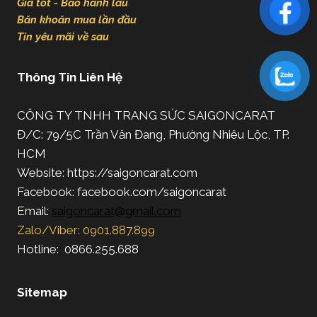
Giá tốt - Bảo hành lâu
Băn khoăn mua lần đầu
Tin yêu mãi về sau
Thông Tin Liên Hệ
CÔNG TY TNHH TRANG SỨC SAIGONCARAT
Đ/C: 79/5C Trần Văn Đang, Phường Nhiêu Lộc, TP.
HCM
Website: https://saigoncarat.com
Facebook: facebook.com/saigoncarat
Email:
saigoncarat@gmail.com
Zalo/Viber: 0901.887.899
Hotline: 0866.255.688
Sitemap