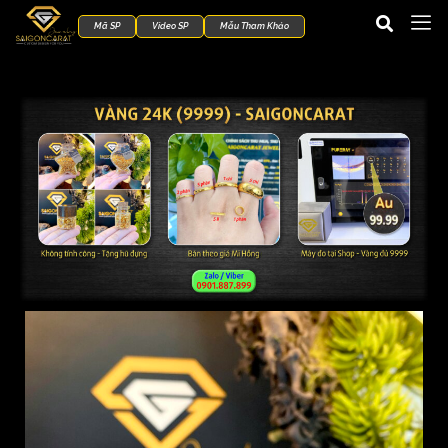
Mã SP
Video SP
Mẫu Tham Khảo