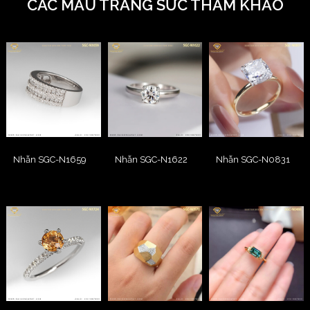
CÁC MẪU TRANG SỨC THAM KHẢO
Nhẫn SGC-N1659
Nhẫn SGC-N1622
Nhẫn SGC-N0831