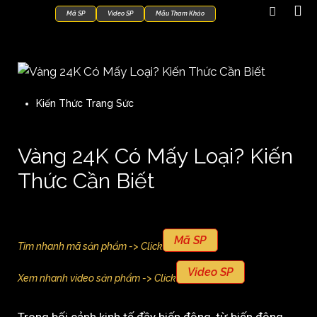
Mã SP
Video SP
Mẫu Tham Khảo
Kiến Thức Trang Sức
Vàng 24K Có Mấy Loại? Kiến
Thức Cần Biết
Mã SP
Tìm nhanh mã sản phẩm -> Click
Video SP
Xem nhanh video sản phẩm -> Click
Trong bối cảnh kinh tế đầy biến động, từ biến động