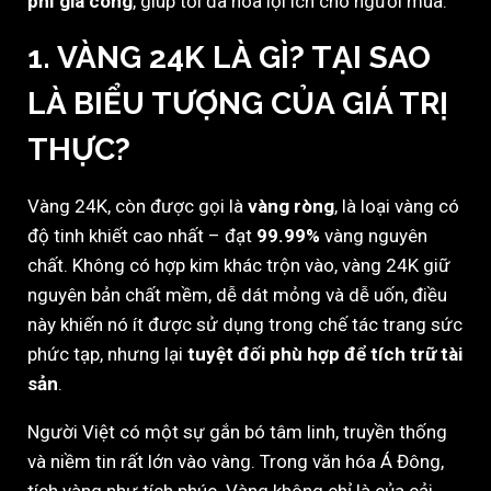
phí gia công
, giúp tối đa hóa lợi ích cho người mua.
1. VÀNG 24K LÀ GÌ? TẠI SAO
LÀ BIỂU TƯỢNG CỦA GIÁ TRỊ
THỰC?
Vàng 24K, còn được gọi là
vàng ròng
, là loại vàng có
độ tinh khiết cao nhất – đạt
99.99%
vàng nguyên
chất. Không có hợp kim khác trộn vào, vàng 24K giữ
nguyên bản chất mềm, dễ dát mỏng và dễ uốn, điều
này khiến nó ít được sử dụng trong chế tác trang sức
phức tạp, nhưng lại
tuyệt đối phù hợp để tích trữ tài
sản
.
Người Việt có một sự gắn bó tâm linh, truyền thống
và niềm tin rất lớn vào vàng. Trong văn hóa Á Đông,
tích vàng như tích phúc. Vàng không chỉ là của cải,