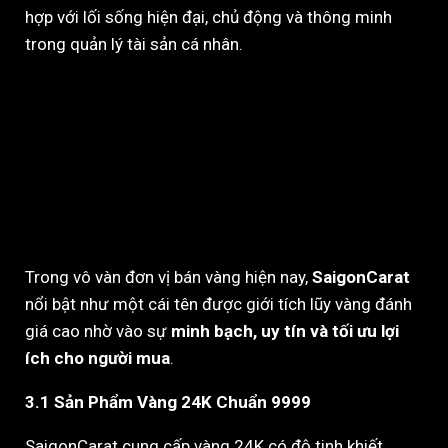
hợp với lối sống hiện đại, chủ động và thông minh
trong quản lý tài sản cá nhân.
3. SaigonCarat – Địa Chỉ
Tích Lũy Vàng 24K (9999)
Đáng Tin Cậy, Không Tính
Phí Gia Công
Trong vô vàn đơn vị bán vàng hiện nay,
SaigonCarat
nổi bật như một cái tên được giới tích lũy vàng đánh
giá cao nhờ vào sự
minh bạch, uy tín và tối ưu lợi
ích cho người mua
.
3.1 Sản Phẩm Vàng 24K Chuẩn 9999
SaigonCarat cung cấp vàng 24K có độ tinh khiết