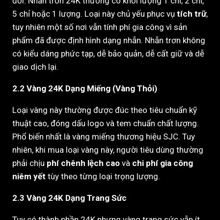
đời. Nhẫn trơn 24K thường có khối lượng 1 chỉ, 2 chỉ,
5 chỉ hoặc 1 lượng. Loại này chủ yếu phục vụ
tích trữ
,
tuy nhiên một số nơi vẫn tính phí gia công vì sản
phẩm đã được định hình dạng nhẫn. Nhẫn trơn không
có kiểu dáng phức tạp, dễ bảo quản, dễ cất giữ và dễ
giao dịch lại.
2.2 Vàng 24K Dạng Miếng (Vàng Thỏi)
Loại vàng này thường được đúc theo tiêu chuẩn kỹ
thuật cao, đóng dấu logo và tem chuẩn chất lượng.
Phổ biến nhất là vàng miếng thương hiệu SJC. Tuy
nhiên, khi mua loại vàng này, người tiêu dùng thường
phải chịu
phí chênh lệch cao
và
chi phí gia công
niêm yết
tùy theo từng loại trọng lượng.
2.3 Vàng 24K Dạng Trang Sức
Tuy có thành phần 24K nhưng vàng trang sức vẫn ít