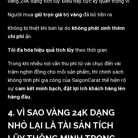
vàng 24K dạng tích lũy. Điều này cực kỳ quan trọng vì:
Người mua
giữ trọn giá trị vàng
đã bỏ tiền ra.
Không bị thiệt khi bán lại do
không phát sinh thêm
chi phí
ẩn.
Tối đa hóa hiệu quả tích lũy
theo thời gian.
Trong khi nhiều nơi vẫn thu phí từ vài chục đến vài
trăm nghìn đồng cho mỗi sản phẩm, thì chính sách
không tính phí gia công của SaigonCarat thể hiện rõ
sự
cam kết minh bạch, đặt lợi ích khách hàng lên
hàng đầu.
4. VÌ SAO VÀNG 24K DẠNG
NHỎ LẠI LÀ TÀI SẢN TÍCH