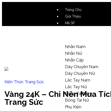
Trang Chủ
Giới Thiệu
Mã SP
Video SP
Mẫu Tham Khảo
Nhẫn Nam
Nhẫn Nữ
Nhẫn Cặp
Dây Chuyền Nam
Dây Chuyền Nữ
Lắc Tay Nam
Kiến Thức Trang Sức
Lắc Tay Nữ
Vàng 24K – Chỉ Nên Mua Tí
Bông Tai Nam
Trang Sức
Bông Tai Nữ
Phụ Kiện