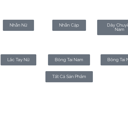
Nhẫn Nữ
Nhẫn Cặp
Dây Chuy
Nam
Lắc Tay Nữ
Bông Tai Nam
Bông Tai 
Tất Cả Sản Phẩm
là món đồ trang sức, mà còn là biểu tượng của sự bền vững, c
i là vàng 9999)
luôn được xem là chuẩn mực cao nhất về độ t
n nhầm lẫn giữa việc mua vàng để tích lũy và mua vàng để làm