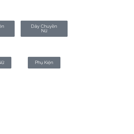
ền
Dây Chuyền
Nữ
Nữ
Phụ Kiện
ủa của cải và là nơi trú ẩn an
inh khiết và giá trị. Tuy nhiên,
 đẹp. Đây là hai mục đích rất