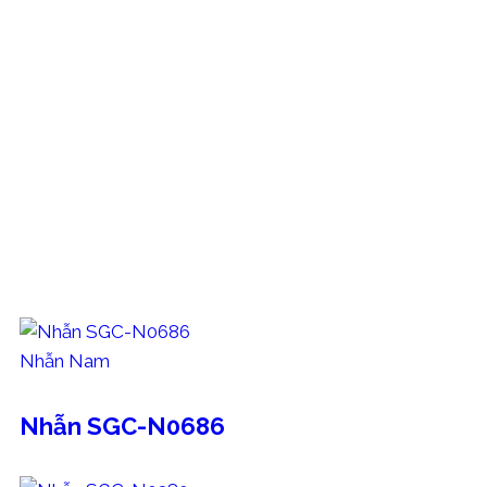
Và nếu bạn đang cần mua vàng tích lũy đúng nghĩa, hãy 
tính phí gia công, đầy đủ trọng lượng, phục vụ đúng nhu c
Hãy để mỗi phân vàng bạn sở hữu là một bước tiến vữ
CÁC MẪU TRANG SỨC THAM KHẢO
Nhẫn Nam
Nhẫn SGC-N0686