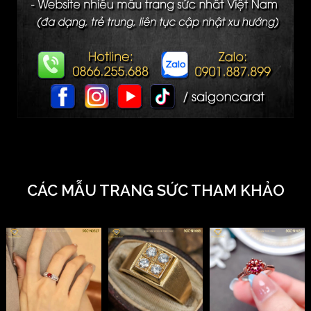
CÁC MẪU TRANG SỨC THAM KHẢO