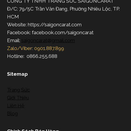
CÔNG TY TNHH TRANG SỨC SAIGONCARAT
Đ/C: 79/5C Trần Văn Đang, Phường Nhiêu Lộc, TP.
HCM
Website: https://saigoncarat.com
Facebook: facebook.com/saigoncarat
Email:
saigoncarat@gmail.com
Zalo/Viber: 0901.887.899
Hotline: 0866.255.688
Sitemap
Trang Sức
Giới Thiệu
Liên Hệ
Blog