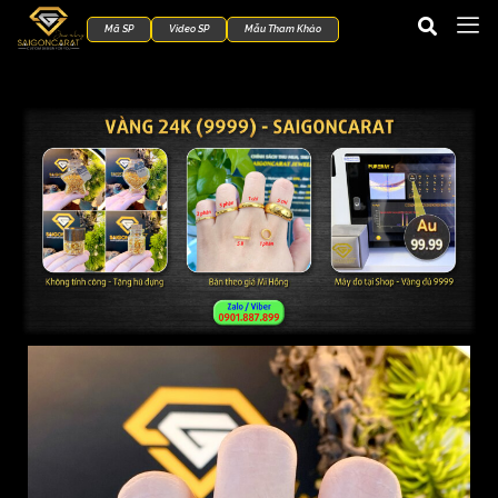
Mã SP
Video SP
Mẫu Tham Khảo