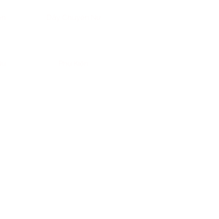
ền
Dây Chuyền Nữ
Nữ
Phụ Kiện
khi nhiều người thường nghĩ đến
cách đặc biệt hơn:
bỏ vàng vào
 đó,
1 phân vàng = 1/10 chỉ =