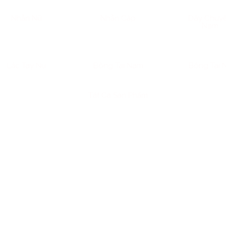
Nhẫn Nữ
Nhẫn Cặp
Dây Chuy
Nam
Lắc Tay Nữ
Bông Tai Nam
Bông Tai 
Tất Cả Sản Phẩm
 lâu đã trở thành biểu tượng của thói quen tiết kiệm. Trong 
gười có thói quen tích lũy nghiêm túc và lâu dài lại chọn một 
 một sự lựa chọn lý tưởng.
thống của Việt Nam, 1 chỉ vàng tương đương 3.75 gram. Do