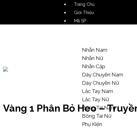
Trang Chủ
Giới Thiệu
Mã SP
Video SP
Mẫu Tham Khảo
Nhẫn Nam
Nhẫn Nữ
Nhẫn Cặp
Dây Chuyền Nam
Dây Chuyền Nữ
Kiến Thức Trang Sức
Lắc Tay Nam
Lắc Tay Nữ
Vàng 1 Phân Bỏ Heo – Truyề
Bông Tai Nam
Bông Tai Nữ
Phụ Kiện