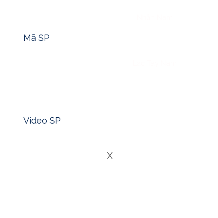
Tìm nhanh mã sản phẩm -> Click
Nhẫn Nam
Mã SP
Lắc Tay Nam
Xem nhanh video sản phẩm -> Click
Blog
Video SP
Liên Hệ
X
Trong văn hóa dân gian Việt Nam, hình ảnh “bỏ heo đất” từ
tiền lẻ hoặc tiền giấy khi nói về việc “bỏ heo”, thì những n
heo đất
. Và trong số đó, loại
vàng 1 phân
nổi bật lên như
Vậy
vàng 1 phân là gì?
Trong hệ thống đo lường truyền 