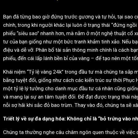
Bạn đã từng bao giờ đứng trước gương và tự hỏi, tại sao c
chính, trong khi người khác lại luôn ở trạng thái “đứng ng
phiếu “siêu sao” nhanh hơn, mà nằm ở một nghệ thuật cổ x
tư của bạn giống như một bức tranh khảm tinh xảo. Nếu bạn
điệu và dễ vỡ. Phân bổ tài sản thông minh chính là cách b
phiếu, đến cái lấp lánh bền bỉ của vàng – để tạo nên một 
Khái niệm “Tỷ lệ vàng 24k” trong đầu tư mà chúng ta sắp mổ
bằng tuyệt đối, giống như cách các kiến trúc sư thời Phục H
một tỷ lệ lý tưởng cho danh mục đầu tư cá nhân cũng giống
và mang lại sự an tâm tuyệt đối. Để đạt được trạng thái n
nỗi sợ hãi khi sắc đỏ bao trùm. Thay vào đó, chúng ta sẽ x
Triết lý về sự đa dạng hóa: Không chỉ là “bỏ trứng vào nh
Chúng ta thường nghe câu châm ngôn quen thuộc về việc đừ