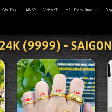
Giới Thiệu
Mã SP
Video SP
Mẫu Tham Khảo
Blo