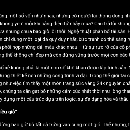
ùng một số vốn như nhau, nhưng có người lại thong dong như
ồi không yên” mỗi khi bảng điện tử nhảy múa? Câu trả lời khô
ưa nhưng chưa bao giờ lỗi thời: Nghệ thuật phân bổ tài sản
 chỉ dùng một loại đá quý duy nhất, bức tranh có thể sáng r
ạn phối hợp những dải màu khác nhau – từ sự rực rỡ của cổ p
tổng thể không chỉ đẹp mà còn đứng vững trước mọi cơn bão t
 xẻ không phải là một con số khô khan được lập trình sẵn. Nó
ưng thiết kế nên những công trình vĩ đại. Trong thế giới tài c
 như việc tìm thấy một món trang sức vàng 24k nguyên chất: 
ày, chúng ta cần gạt bỏ những cảm xúc nhất thời như lòng tha
ây dựng một cấu trúc dựa trên logic, sự đa dạng hóa và thấu h
iều giỏ”
ng bao giờ bỏ tất cả trứng vào cùng một giỏ. Thế nhưng, t