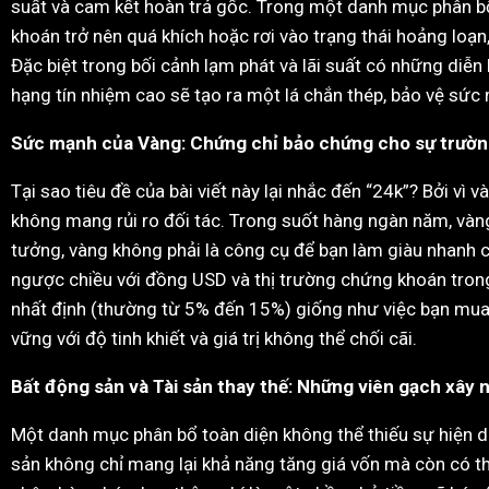
suất và cam kết hoàn trả gốc. Trong một danh mục phân bổ t
khoán trở nên quá khích hoặc rơi vào trạng thái hoảng loạn,
Đặc biệt trong bối cảnh lạm phát và lãi suất có những diễn 
hạng tín nhiệm cao sẽ tạo ra một lá chắn thép, bảo vệ sức
Sức mạnh của Vàng: Chứng chỉ bảo chứng cho sự trườn
Tại sao tiêu đề của bài viết này lại nhắc đến “24k”? Bởi vì 
không mang rủi ro đối tác. Trong suốt hàng ngàn năm, vàng 
tưởng, vàng không phải là công cụ để bạn làm giàu nhanh 
ngược chiều với đồng USD và thị trường chứng khoán trong 
nhất định (thường từ 5% đến 15%) giống như việc bạn mua 
vững với độ tinh khiết và giá trị không thể chối cãi.
Bất động sản và Tài sản thay thế: Những viên gạch xây
Một danh mục phân bổ toàn diện không thể thiếu sự hiện di
sản không chỉ mang lại khả năng tăng giá vốn mà còn có thể