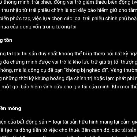
hông minh, trái phiếu đóng vai trò giảm thiểu biến động (vol
 thu nhập từ trái phiếu chính là sợi dây bảo hiểm giữ cho tâm
biến phức tạp, việc lựa chọn các loại trái phiếu chính phủ ho
 mua của dòng vốn trong tương lai.
g tồn
vàng là loại tài sản duy nhất không thể bị in thêm bởi bất kỳ 
đã chứng minh được vai trò là kho lưu trữ giá trị tối thượn
chóng, mà là công cụ để bạn “không bị nghèo đi”. Vàng thư
những thời kỳ khủng hoảng địa chính trị hoặc lạm phát phi m
một gói bảo hiểm vĩnh cửu cho gia tài của mình. Khi mọi th
 nền móng
ện của bất động sản – loại tài sản hữu hình mang lại cảm g
 tạo ra dòng tiền từ việc cho thuê. Bên cạnh đó, các tài sản