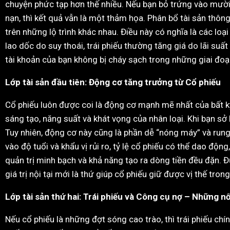
chuyện phức tạp hơn thế nhiều. Nếu bạn bỏ trứng vào mười c
nạn, thì kết quả vẫn là một thảm họa. Phân bổ tài sản thôn
trên những lộ trình khác nhau. Điều này có nghĩa là các lo
lao dốc do suy thoái, trái phiếu thường tăng giá do lãi suấ
tài khoản của bạn không bị cháy sạch trong những giai đoạn 
Lớp tài sản đầu tiên: Động cơ tăng trưởng từ Cổ phiếu
Cổ phiếu luôn được coi là động cơ mạnh mẽ nhất của bất k
sáng tạo, năng suất và khát vọng của nhân loại. Khi bạn s
Tuy nhiên, động cơ này cũng là phần dễ “nóng máy” và rung 
vào độ tuổi và khẩu vị rủi ro, tỷ lệ cổ phiếu có thể dao độn
quản trị minh bạch và khả năng tạo ra dòng tiền đều đặn. Đừ
giá trị nội tại mới là thứ giúp cổ phiếu giữ được vị thế tr
Lớp tài sản thứ hai: Trái phiếu và Công cụ nợ – Những n
Nếu cổ phiếu là những đợt sóng cao trào, thì trái phiếu ch