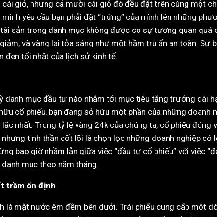
ái giỏ, nhưng cả mười cái giỏ đó đều đặt trên cùng một chiế
g minh yêu cầu bạn phải đặt “trứng” của mình lên những phươ
ại tài sản trong danh mục không được có sự tương quan quá c
t giảm, và vàng lại tỏa sáng như một hầm trú ẩn an toàn. Sự b
đen tối nhất của lịch sử kinh tế.
ỳ danh mục đầu tư nào nhắm tới mục tiêu tăng trưởng dài hạ
ở hữu cổ phiếu, bạn đang sở hữu một phần của những doanh ng
lắc nhất. Trong tỷ lệ vàng 24k của chúng ta, cổ phiếu đóng va
g, nhưng tinh thần cốt lõi là chọn lọc những doanh nghiệp có 
ng bao giờ nhầm lẫn giữa việc “đầu tư cổ phiếu” với việc “đá
ong danh mục theo năm tháng.
ốt trầm ổn định
ính là mặt nước êm đềm bên dưới. Trái phiếu cung cấp một dò