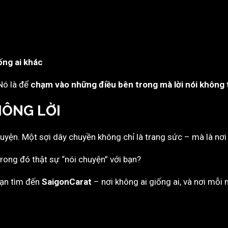
ống ai khác
Nó là để
chạm vào những điều bên trong mà lời nói không t
HÔNG LỜI
yện. Một sợi dây chuyền không chỉ là trang sức – mà là nơi 
rong đó thật sự “nói chuyện” với bạn?
 bạn tìm đến
SaigonCarat
– nơi không ai giống ai, và nơi mỗ