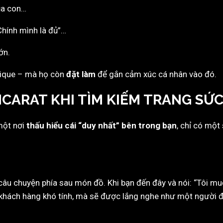
của con…
“Chính mình là đủ”…
ớn.
unique – mà họ còn
đặt làm
để gắn cảm xúc cá nhân vào đó.
ONCARAT KHI TÌM KIẾM TRANG SỨ
một nơi
thấu hiểu cái “duy nhất” bên trong bạn
, chỉ có một 
âu chuyện phía sau món đồ. Khi bạn đến đây và nói: “Tôi m
khách hàng khó tính, mà sẽ được lắng nghe như một người đa