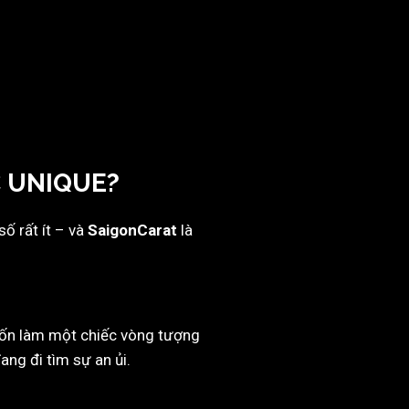
C UNIQUE?
số rất ít – và
SaigonCarat
là
uốn làm một chiếc vòng tượng
ng đi tìm sự an ủi.