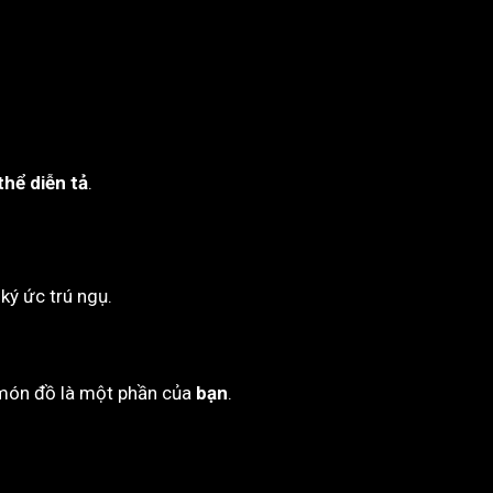
hể diễn tả
.
ký ức trú ngụ.
i món đồ là một phần của
bạn
.