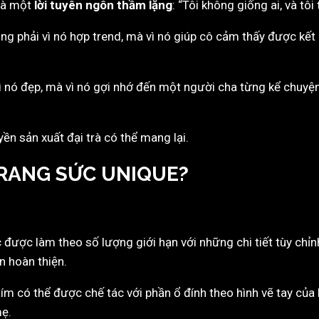
 là một
lời tuyên ngôn thầm lặng
: “Tôi không giống ai, và tôi
g phải vì nó hợp trend, mà vì nó giúp cô cảm thấy được kết 
nó đẹp, mà vì nó gợi nhớ đến một người cha từng kể chuyện
n sản xuất đại trà có thể mang lại.
TRANG SỨC UNIQUE?
c được làm theo số lượng giới hạn với những chi tiết tùy chỉn
n hoàn thiện.
ím có thể được chế tác với phần ổ đính theo hình vẽ tay củ
mẹ.