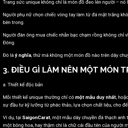
Trang sức unique không chỉ là món đồ đeo lên người – nó
Người phụ nữ chọn chiếc vòng tay làm từ đá mặt trăng khôn
bên trong.
Người đàn ông mua chiếc nhẫn bạc chạm rồng không chỉ vì 
Đông.
Đó là
ý nghĩa
, thứ mà không một món đồ nào trên dây chuyề
3. ĐIỀU GÌ LÀM NÊN MỘT MÓN 
a. Thiết kế độc bản
Mỗi thiết kế unique thường chỉ có
một mẫu duy nhất
, hoặ
sự đầu tư kỹ lưỡng từ phác thảo, lựa chọn chất liệu, cho đế
Ví dụ, tại
SaigonCarat
, một mẫu dây chuyền đá thạch anh t
một bông hoa, hay thậm chí là chữ cái đầu tên của người 