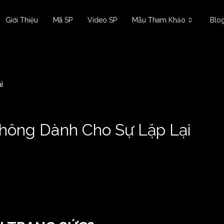
Giới Thiệu
Mã SP
Video SP
Mẫu Tham Khảo
Blo
hông Dành Cho Sự Lặp Lại