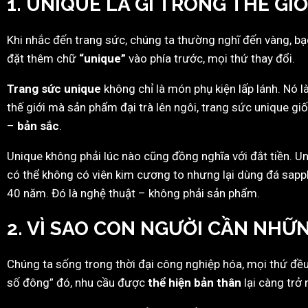
1. UNIQUE LÀ GÌ TRONG THẾ GI
Khi nhắc đến trang sức, chúng ta thường nghĩ đến vàng, bạ
đặt thêm chữ
“unique”
vào phía trước, mọi thứ thay đổi.
Trang sức unique
không chỉ là món phụ kiện lấp lánh. Nó l
thế giới mà sản phẩm đại trà lên ngôi, trang sức unique 
–
bản sắc
.
Unique không phải lúc nào cũng đồng nghĩa với đắt tiền. Uni
có thể không có viên kim cương to nhưng lại dùng đá sapp
40 năm. Đó là nghệ thuật – không phải sản phẩm.
2. VÌ SAO CON NGƯỜI CẦN NHỮ
Chúng ta sống trong thời đại công nghiệp hóa, mọi thứ đều
số đông” đó, nhu cầu được
thể hiện bản thân
lại càng trở 