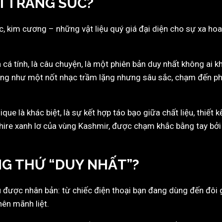
ỚI TRANG SỨC?
c, kim cương – những vật liệu quý giá đại diện cho sự xa ho
à cá tính, là câu chuyện, là một phiên bản duy nhất không ai
giống như một nốt nhạc trầm lặng nhưng sâu sắc, chạm đến ph
que là khác biệt, là sự kết hợp táo bạo giữa chất liệu, thiết
hire xanh lơ của vùng Kashmir, được chạm khắc bằng tay bở
NG THỨ “DUY NHẤT”?
 được nhân bản: từ chiếc điện thoại bạn đang dùng đến đôi 
nên mãnh liệt.