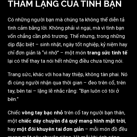
THẦM LẶNG CỦA TÌNH BẠN
Có những người bạn mà chúng ta không thể diễn tả
tình cảm bằng lời. Không phải vì ngại, mà vì tình bạn
vốn chẳng cần phô trương. Thế nhưng, trong những
dịp đặc biệt – sinh nhật, ngày tốt nghiệp, kỷ niệm hay
chỉ đơn giản là “vì nhớ” – một món
trang sức tinh tế
lại có thể thay ta nói hết những điều chưa từng nói.
Trang sức, khác với hoa hay thiệp, không tàn phai. Nó
đi cùng người nhận qua thời gian – đeo trên cổ, trên
tay, bên tai – lặng lẽ nhắc rằng: “Bạn luôn có tôi ở
bên.”
Chiếc
vòng tay bạc nhỏ
trên cổ tay người bạn thân,
một
chiếc dây chuyền đá quý mang hình mặt trời
,
hay
một đôi khuyên tai đơn giản
– mỗi món đồ đều