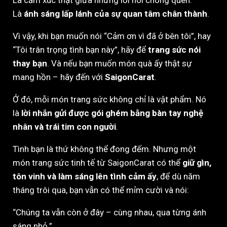
Là cảm xúc thật giữa những lời nói chóng quên.
Là
ánh sáng lấp lánh của sự quan tâm chân thành
.
Vì vậy, khi bạn muốn nói “Cảm ơn vì đã ở bên tôi”, hay
“Tôi trân trọng tình bạn này”, hãy để
trang sức nói
thay bạn
. Và nếu bạn muốn món quà ấy thật sự
mang hồn – hãy đến với
SaigonCarat
.
Ở đó, mỗi món trang sức không chỉ là vật phẩm. Nó
là
lời nhắn gửi được gói ghém bằng bàn tay nghệ
nhân và trái tim con người
.
Tình bạn là thứ không thể đong đếm. Nhưng một
món trang sức tinh tế từ SaigonCarat có thể
giữ gìn,
tôn vinh và làm sáng lên tình cảm ấy
, để dù năm
tháng trôi qua, bạn vẫn có thể mỉm cười và nói:
“Chúng ta vẫn còn ở đây – cùng nhau, qua từng ánh
sáng nhỏ.”