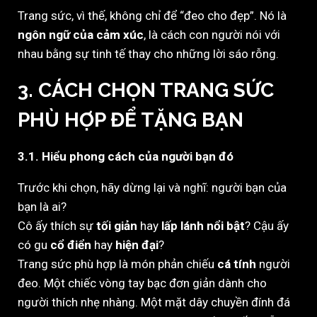
Trang sức, vì thế, không chỉ để “đeo cho đẹp”. Nó là
ngôn ngữ của cảm xúc
, là cách con người nói với
nhau bằng sự tinh tế thay cho những lời sáo rỗng.
3. CÁCH CHỌN TRANG SỨC
PHÙ HỢP ĐỂ TẶNG BẠN
3.1. Hiểu phong cách của người bạn đó
Trước khi chọn, hãy dừng lại và nghĩ: người bạn của
bạn là ai?
Cô ấy thích sự
tối giản
hay
lấp lánh nổi bật
? Cậu ấy
có gu
cổ điển
hay
hiện đại
?
Trang sức phù hợp là món phản chiếu
cá tính
người
đeo. Một chiếc vòng tay bạc đơn giản dành cho
người thích nhẹ nhàng. Một mặt dây chuyền đính đá