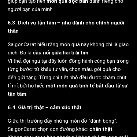
giúp bạn tạo nên
món quà độc bản
dành riêng cho
người bạn của mình.
6.3. Dịch vụ tận tâm – như dành cho chính người
thân
SaigonCarat hiểu rằng món quà này không chỉ là giao
dịch. Đó là
cầu nối giữa hai trái tim
.
Vì thế, đội ngũ tại đây luôn đồng hành cùng bạn trong
từng bước: từ khâu tư vấn, chọn mẫu, gói quà cho
đến gửi tặng. Từng chi tiết nhỏ đều được chăm chút
tỉ mỉ, bởi họ hiểu
một món quà tinh tế bắt đầu từ sự
tận tâm
.
6.4. Giá trị thật – cảm xúc thật
Giữa thị trường đầy những món đồ “đánh bóng”,
SaigonCarat chọn con đường khác:
chân thật
.