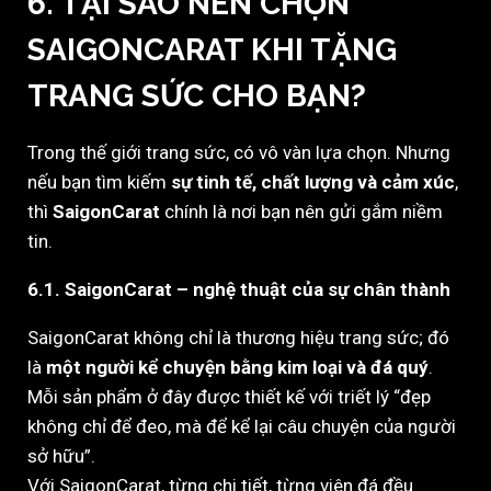
6. TẠI SAO NÊN CHỌN
SAIGONCARAT KHI TẶNG
TRANG SỨC CHO BẠN?
Trong thế giới trang sức, có vô vàn lựa chọn. Nhưng
nếu bạn tìm kiếm
sự tinh tế, chất lượng và cảm xúc
,
thì
SaigonCarat
chính là nơi bạn nên gửi gắm niềm
tin.
6.1. SaigonCarat – nghệ thuật của sự chân thành
SaigonCarat không chỉ là thương hiệu trang sức; đó
là
một người kể chuyện bằng kim loại và đá quý
.
Mỗi sản phẩm ở đây được thiết kế với triết lý “đẹp
không chỉ để đeo, mà để kể lại câu chuyện của người
sở hữu”.
Với SaigonCarat, từng chi tiết, từng viên đá đều