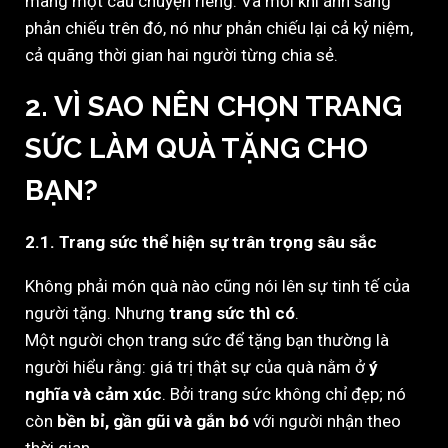
mang một câu chuyện riêng. Và mỗi khi ánh sáng
phản chiếu trên đó, nó như phản chiếu lại cả kỷ niệm,
cả quãng thời gian hai người từng chia sẻ.
2. VÌ SAO NÊN CHỌN TRANG
SỨC LÀM QUÀ TẶNG CHO
BẠN?
2.1. Trang sức thể hiện sự trân trọng sâu sắc
Không phải món quà nào cũng nói lên sự tinh tế của
người tặng. Nhưng
trang sức thì có
.
Một người chọn trang sức để tặng bạn thường là
người hiểu rằng: giá trị thật sự của quà nằm ở
ý
nghĩa và cảm xúc
. Bởi trang sức không chỉ đẹp; nó
còn
bền bỉ, gần gũi và gắn bó
với người nhận theo