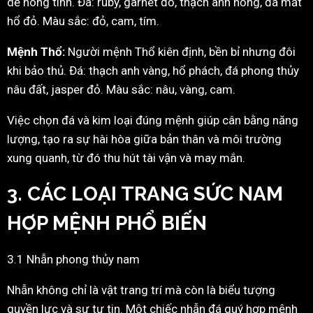
dễ nóng tính. Đá: ruby, garnet đỏ, thạch anh hồng, đá mắt
hổ đỏ. Màu sắc: đỏ, cam, tím.
Mệnh Thổ:
Người mệnh Thổ kiên định, bền bỉ nhưng đôi
khi bảo thủ. Đá: thạch anh vàng, hổ phách, đá phong thủy
nâu đất, jasper đỏ. Màu sắc: nâu, vàng, cam.
Việc chọn đá và kim loại đúng mệnh giúp cân bằng năng
lượng, tạo ra sự hài hòa giữa bản thân và môi trường
xung quanh, từ đó thu hút tài vận và may mắn.
3. CÁC LOẠI TRANG SỨC NAM
HỢP MỆNH PHỔ BIẾN
3.1 Nhẫn phong thủy nam
Nhẫn không chỉ là vật trang trí mà còn là biểu tượng
quyền lực và sự tự tin. Một chiếc nhẫn đá quý hợp mệnh