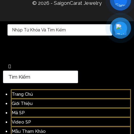
© 2026 - SaigonCarat Jewelry
Trang Chủ
Giới Thiệu
Mã SP
Video SP
Mẫu Tham Khảo