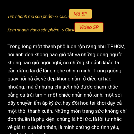
Mã SP
Tìm nhanh mã sản phẩm -> Click
Video SP
Xem nhanh video sản phẩm -> Click
Trong lòng một thành phố luôn rộn ràng như TP.HCM,
nơi ánh đèn không bao giờ tắt và những dòng người
không bao giờ ngơi nghỉ, có những khoảnh khắc ta
cần dừng lại để lắng nghe chính mình. Trong guồng
quay hối hả ấy, vẻ đẹp không nằm ở điều gì hào
nhoáng, mà ở những chi tiết nhỏ được chạm khắc
bằng cả trái tim – một chiếc nhẫn nhỏ xinh, một sợi
dây chuyền ấm áp ký ức, hay đôi hoa tai khơi dậy cả
một thời thanh xuân. Những món trang sức không chỉ
đơn thuần là phụ kiện; chúng là hồi ức, là lời tự nhắc
về giá trị của bản thân, là minh chứng cho tình yêu,