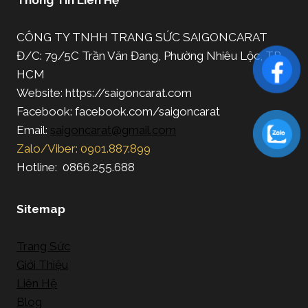
CÔNG TY TNHH TRANG SỨC SAIGONCARAT
Đ/C: 79/5C Trần Văn Đang, Phường Nhiêu Lộc, TP.
HCM
Website: https://saigoncarat.com
Facebook: facebook.com/saigoncarat
Email:
saigoncarat@gmail.com
Zalo/Viber: 0901.887.899
Hotline: 0866.255.688
Sitemap
Trang Sức
Giới Thiệu
Liên Hệ
Blog