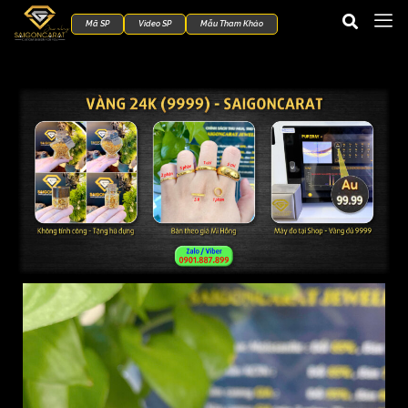
Mã SP
Video SP
Mẫu Tham Khảo