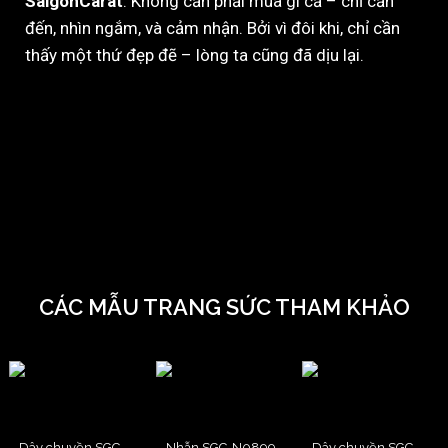
SaigonCarat
. Không cần phải mua gì cả – chỉ cần
đến, nhìn ngắm, và cảm nhận. Bởi vì đôi khi, chỉ cần
thấy một thứ đẹp đẽ – lòng ta cũng đã dịu lại.
CÁC MẪU TRANG SỨC THAM KHẢO
Dây chuyền SGC-
Nhẫn SGC-N0899
Dây chuyền SGC-