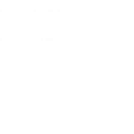
ền
Dây Chuyền Nữ
Nữ
Phụ Kiện
 trị, người dân đang ngày càng
g nhưng vẫn được ưa chuộng
ích, rủi ro, và lý do tại sao
thiệu đến bạn một đơn vị uy tín
g tính phí gia công.