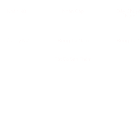
Nhẫn Nữ
Nhẫn Cặp
Dây Chuy
Nam
Lắc Tay Nữ
Bông Tai Nam
Bông Tai 
Tất Cả Sản Phẩm
từ lạm phát, khủng hoảng tài chính cho đến bất ổn địa chính
nh đầu tư an toàn. Một trong những hình thức truyền thốn
hông? Bài viết sau sẽ cung cấp một góc nhìn toàn diện về lợi 
 chọn thông minh cho nhiều người. Đồng thời, bài viết sẽ giới 
9999) phục vụ nhu cầu tích lũy của người dân, đặc biệt khôn