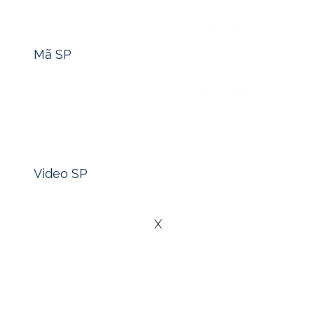
Tìm nhanh mã sản phẩm -> Click
Nhẫn Nam
Mã SP
Lắc Tay Nam
Xem nhanh video sản phẩm -> Click
Blog
Video SP
Liên Hệ
X
Trong bối cảnh nền kinh tế toàn cầu ngày càng biến động, 
quan tâm đến việc bảo vệ tài sản của mình bằng những kê
mạnh mẽ là tích trữ vàng. Vậy tích trữ vàng có thực sự tốt k
việc tích lũy vàng, đặc biệt là vàng 24k, lại tiếp tục là lựa
trong lĩnh vực này:
SaigonCarat
– nơi cung cấp vàng 24k (