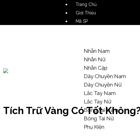
Trang Chủ
Giới Thiệu
Mã SP
Video SP
Mẫu Tham Khảo
Nhẫn Nam
Nhẫn Nữ
Nhẫn Cặp
Dây Chuyền Nam
Dây Chuyền Nữ
Kiến Thức Trang Sức
Lắc Tay Nam
Lắc Tay Nữ
Tích Trữ Vàng Có Tốt Không?
Bông Tai Nam
Bông Tai Nữ
Phụ Kiện