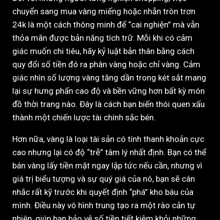
chuyển sang mua vàng miếng hoặc nhẫn tròn trơn
24k là một cách thông minh để “cai nghiện” mà vẫn
thỏa mãn được bản năng tích trữ. Mỗi khi có cảm
giác muốn chi tiêu, hãy kỷ luật bản thân bằng cách
quy đổi số tiền đó ra phân vàng hoặc chỉ vàng. Cảm
giác nhìn số lượng vàng tăng dần trong két sắt mang
lại sự hưng phấn cao độ và bền vững hơn bất kỳ món
đồ thời trang nào. Đây là cách bạn biến thói quen xấu
thành một chiến lược tài chính sắc bén.
Hơn nữa, vàng là loại tài sản có tính thanh khoản cực
cao nhưng lại có độ “trễ” tâm lý nhất định. Bạn có thể
bán vàng lấy tiền mặt ngay lập tức nếu cần, nhưng vì
giá trị biểu tượng và sự quý giá của nó, bạn sẽ cân
nhắc rất kỹ trước khi quyết định “phá” kho báu của
mình. Điều này vô hình trung tạo ra một rào cản tự
nhiên, giúp bạn bảo vệ số tiền tiết kiệm khỏi những