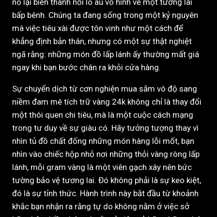
nó lại biến thành nỗi lo âu vô hình về một tương lai
bấp bênh. Chúng ta đang sống trong một kỷ nguyên
mà việc tiêu xài được tôn vinh như một cách để
khẳng định bản thân, nhưng có một sự thật nghiệt
ngã rằng: những món đồ lấp lánh ấy thường mất giá
ngay khi bạn bước chân ra khỏi cửa hàng.
Sự chuyển dịch từ cơn nghiện mua sắm vô độ sang
niềm đam mê tích trữ vàng 24k không chỉ là thay đổi
một thói quen chi tiêu, mà là một cuộc cách mạng
trong tư duy về sự giàu có. Hãy tưởng tượng thay vì
nhìn tủ đồ chất đống những món hàng lỗi mốt, bạn
nhìn vào chiếc hộp nhỏ nơi những thỏi vàng ròng lấp
lánh, mỗi gram vàng là một viên gạch xây nên bức
tường bảo vệ tương lai. Đó không phải là sự keo kiệt,
đó là sự tỉnh thức. Hành trình này bắt đầu từ khoảnh
khắc bạn nhận ra rằng tự do không nằm ở việc sở