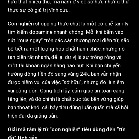
hữu thật nhiều thứ, mà nằm ở việc sở hữu những thứ
thực sự có giá trị vĩnh cửu.
Cơn nghiện shopping thực chất là một cơ chế tâm lý
tìm kiếm dopamine nhanh chóng. Mỗi khi bấm vào
nút “mua ngay” trên các sàn thương mại điện tử, não
bộ tiết ra một lượng hóa chất hạnh phúc, nhưng nó
tan biến rất nhanh, để lại dư vị là sự trống rỗng và
một tài khoản ngân hàng hao hụt. Khi bạn chuyển
hướng dòng tiền đó sang vàng 24k, bạn vẫn nhận
được niềm vui của việc “sở hữu”, nhưng đó là niềm
vui cộng dồn. Càng tích lũy, cảm giác an toàn càng
tăng lên, và đó chính là chất xúc tác bền vững giúp
bạn thoát khỏi cái bẫy tiêu dùng luẩn quẩn mà xã hội
hiện đại đã giăng sẵn.
Giải mã tâm lý từ “con nghiện” tiêu dùng đến “tín
đồ” tích sản