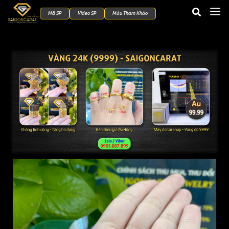
Mã SP
Video SP
Mẫu Tham Khảo