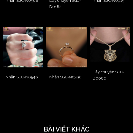
Nhẫn SGC-N0568
Dây chuyền SGC-
Nhẫn SGC-N0915
D0182
Dây chuyền SGC-
Nhẫn SGC-N0548
Nhẫn SGC-N0390
D0086
BÀI VIẾT KHÁC