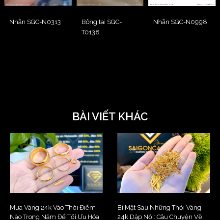
Nhẫn SGC-N0313
Bông tai SGC-
Nhẫn SGC-N0998
T0138
BÀI VIẾT KHÁC
Mua Vàng 24k Vào Thời Điểm
Bí Mật Sau Những Thỏi Vàng
Nào Trong Năm Để Tối Ưu Hóa
24k Dập Nổi: Câu Chuyện Về