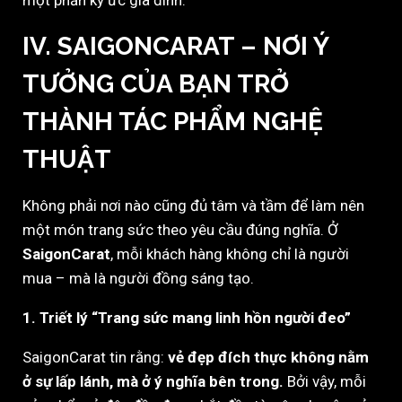
một phần ký ức gia đình.
IV. SAIGONCARAT – NƠI Ý
TƯỞNG CỦA BẠN TRỞ
THÀNH TÁC PHẨM NGHỆ
THUẬT
Không phải nơi nào cũng đủ tâm và tầm để làm nên
một món trang sức theo yêu cầu đúng nghĩa. Ở
SaigonCarat
, mỗi khách hàng không chỉ là người
mua – mà là người đồng sáng tạo.
1. Triết lý “Trang sức mang linh hồn người đeo”
SaigonCarat tin rằng:
vẻ đẹp đích thực không nằm
ở sự lấp lánh, mà ở ý nghĩa bên trong.
Bởi vậy, mỗi