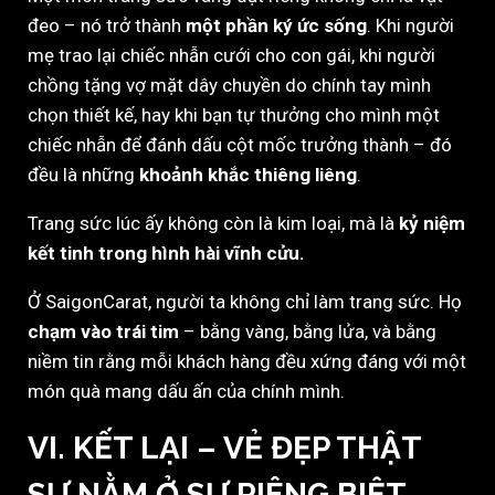
đeo – nó trở thành
một phần ký ức sống
. Khi người
mẹ trao lại chiếc nhẫn cưới cho con gái, khi người
chồng tặng vợ mặt dây chuyền do chính tay mình
chọn thiết kế, hay khi bạn tự thưởng cho mình một
chiếc nhẫn để đánh dấu cột mốc trưởng thành – đó
đều là những
khoảnh khắc thiêng liêng
.
Trang sức lúc ấy không còn là kim loại, mà là
kỷ niệm
kết tinh trong hình hài vĩnh cửu.
Ở SaigonCarat, người ta không chỉ làm trang sức. Họ
chạm vào trái tim
– bằng vàng, bằng lửa, và bằng
niềm tin rằng mỗi khách hàng đều xứng đáng với một
món quà mang dấu ấn của chính mình.
VI. KẾT LẠI – VẺ ĐẸP THẬT
SỰ NẰM Ở SỰ RIÊNG BIỆT