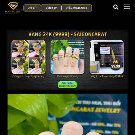
Mã SP
Video SP
Mẫu Tham Khảo