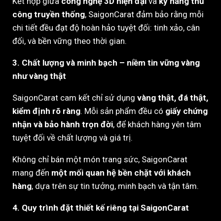
Kết hợp giữa
công nghệ 3D hiện đại
và
kỹ năng thủ
công truyền thống
, SaigonCarat đảm bảo rằng mỗi
chi tiết đều đạt độ hoàn hảo tuyệt đối: tinh xảo, cân
đối, và bền vững theo thời gian.
3. Chất lượng và minh bạch – niềm tin vững vàng
như vàng thật
SaigonCarat cam kết chỉ sử dụng
vàng thật, đá thật,
kiểm định rõ ràng
. Mỗi sản phẩm đều có
giấy chứng
nhận và bảo hành trọn đời
, để khách hàng yên tâm
tuyệt đối về chất lượng và giá trị.
Không chỉ bán một món trang sức, SaigonCarat
mang đến
một mối quan hệ bền chặt với khách
hàng
, dựa trên sự tin tưởng, minh bạch và tận tâm.
4. Quy trình đặt thiết kế riêng tại SaigonCarat