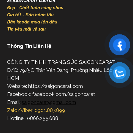
SAIGONCARAT cam kết:
Đẹp - Chất luôn cùng nhau
Giá tốt - Bảo hành lâu
Băn khoăn mua lần đầu
Tin yêu mãi về sau
Thông Tin Liên Hệ
CÔNG TY TNHH TRANG SỨC SAIGONCARAT
Đ/C: 79/5C Trần Văn Đang, Phường Nhiêu Lộc, TP.
HCM
Website: https://saigoncarat.com
Facebook: facebook.com/saigoncarat
Email:
saigoncarat@gmail.com
Zalo/Viber: 0901.887.899
Hotline: 0866.255.688