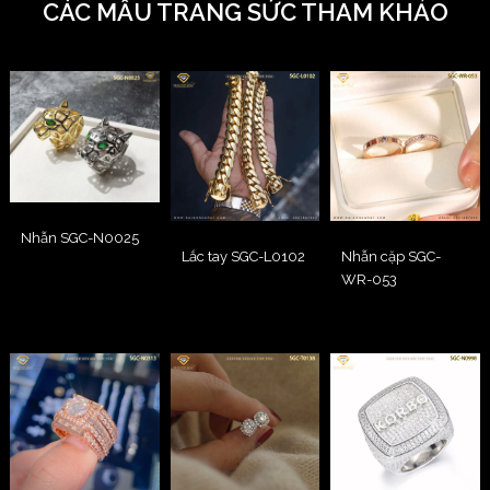
CÁC MẪU TRANG SỨC THAM KHẢO
Nhẫn SGC-N0025
Lắc tay SGC-L0102
Nhẫn cặp SGC-
WR-053