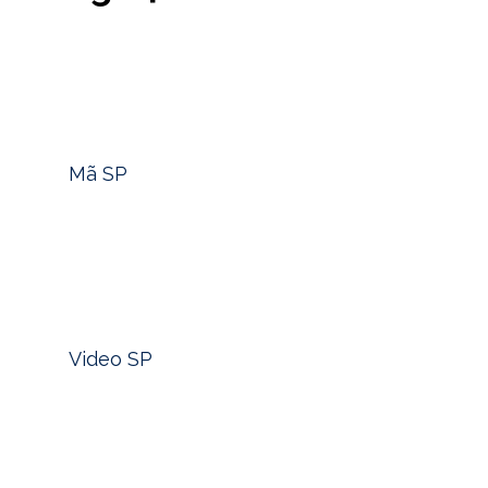
Tìm nhanh mã sản phẩm -> Click
Mã SP
Xem nhanh video sản phẩm -> Click
Video SP
Bạn đã bao giờ tự hỏi điều gì thực sự làm nên lạch
ngăn cách giữa một người giàu có nhất thời và một