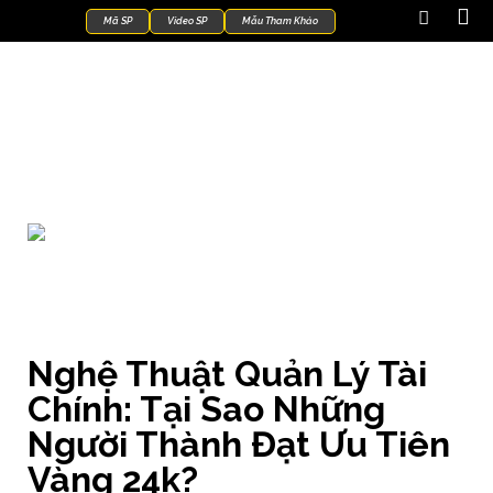
Mã SP
Video SP
Mẫu Tham Khảo
Kiến Thức Trang Sức
Nghệ Thuật Quản Lý Tài
Chính: Tại Sao Những
Người Thành Đạt Ưu Tiên
Vàng 24k?