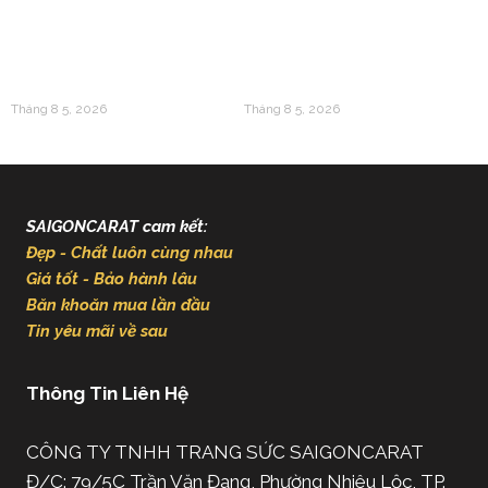
Sóng Tích Lũy Mới Thay
Vàng 24k Trong Văn Hóa
Thế Cho Mua Sắm Tiêu
Á Đông Và Giá Trị Kinh
Sản
Tế Hiện Đại
Tháng 8 5, 2026
Tháng 8 5, 2026
SAIGONCARAT cam kết:
Đẹp - Chất luôn cùng nhau
Giá tốt - Bảo hành lâu
Băn khoăn mua lần đầu
Tin yêu mãi về sau
Thông Tin Liên Hệ
CÔNG TY TNHH TRANG SỨC SAIGONCARAT
Đ/C: 79/5C Trần Văn Đang, Phường Nhiêu Lộc, TP.