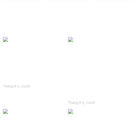
BÀI VIẾT KHÁC
Mua Vàng 24k Vào Thời
Điểm Nào Trong Năm Để
Bí Mật Sau Những Thỏi
Tối Ưu Hóa Giá Vốn?
Vàng 24k Dập Nổi: Câu
Tháng 8 5, 2026
Chuyện Về Giá Trị
Trường Tồn
Tháng 8 5, 2026
Vàng 24k Và Gen Z: Làn
Giải Mã Sức Hút Của