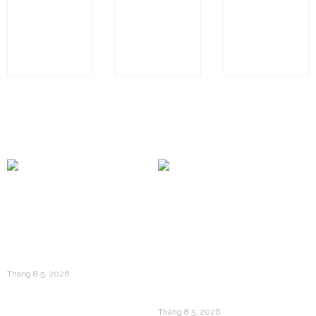
SGC-
SGC-
SGC-
N1103
N0652
N1727
BÀI VIẾT KHÁC
Mua Vàng 24k Vào Thời
Điểm Nào Trong Năm Để
Bí Mật Sau Những Thỏi
Tối Ưu Hóa Giá Vốn?
Vàng 24k Dập Nổi: Câu
Tháng 8 5, 2026
Chuyện Về Giá Trị
Trường Tồn
Tháng 8 5, 2026