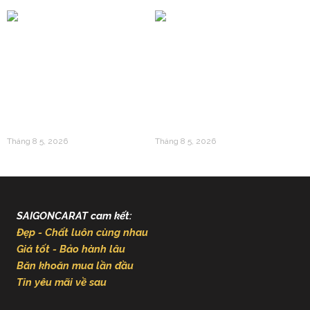
Vàng 24k Và Gen Z: Làn
Giải Mã Sức Hút Của
Sóng Tích Lũy Mới Thay
Vàng 24k Trong Văn Hóa
Thế Cho Mua Sắm Tiêu
Á Đông Và Giá Trị Kinh
Sản
Tế Hiện Đại
Tháng 8 5, 2026
Tháng 8 5, 2026
SAIGONCARAT cam kết:
Đẹp - Chất luôn cùng nhau
Giá tốt - Bảo hành lâu
Băn khoăn mua lần đầu
Tin yêu mãi về sau