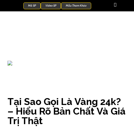
Mã SP
Video SP
Mẫu Tham Khảo
Kiến Thức Trang Sức
Tại Sao Gọi Là Vàng 24k?
– Hiểu Rõ Bản Chất Và Giá
Trị Thật