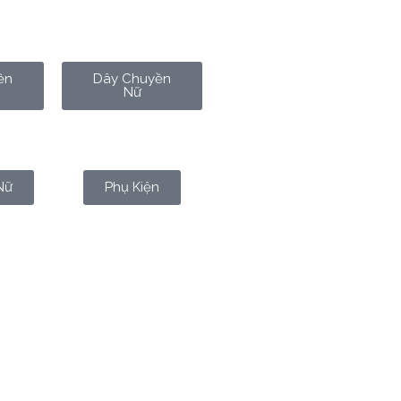
ền
Dây Chuyền
Nữ
Nữ
Phụ Kiện
hay thị trường chứng khoán đỏ
tại sao, dù công nghệ tài chính
âm thầm tích trữ vàng? Con số