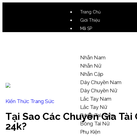
Trang Chủ
Giới Thiệu
Mã SP
Video SP
Mẫu Tham Khảo
Nhẫn Nam
Nhẫn Nữ
Nhẫn Cặp
Dây Chuyền Nam
Dây Chuyền Nữ
Lắc Tay Nam
Kiến Thức Trang Sức
Lắc Tay Nữ
Tại Sao Các Chuyên Gia Tài
Bông Tai Nam
Bông Tai Nữ
24k?
Phụ Kiện