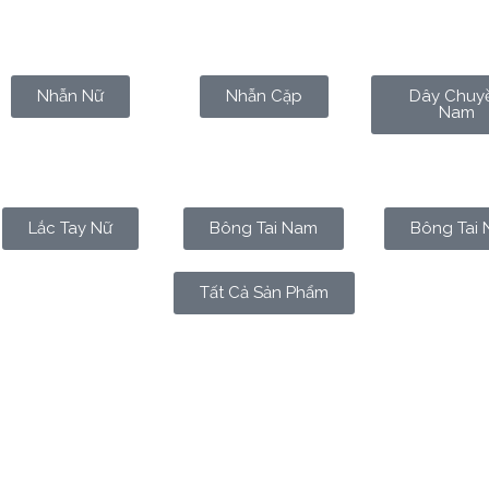
Nhẫn Nữ
Nhẫn Cặp
Dây Chuy
Nam
Lắc Tay Nữ
Bông Tai Nam
Bông Tai 
Tất Cả Sản Phẩm
tiền mã hóa có thể tăng vọt rồi chạm đáy chỉ trong vài giờ, 
ầm lũi tỏa sáng qua hàng thiên niên kỷ. Bạn đã bao giờ tự hỏi 
n lý quỹ phòng hộ sừng sỏ và các ngân hàng trung ương vẫn 