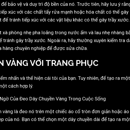
ể bảo vệ và duy trì độ bền của nó. Trước tiên, hãy lưu ý rằ
nh tiếp xúc với các chất tẩy rửa mạnh hoặc hóa chất có thể gâ
để tránh tiếp xúc với các vật liệu khác có thể gây trầy xước.
t xà phòng nhẹ pha loãng trong nước ấm và lau nhẹ nhàng 
 tránh gây trầy xước. Ngoài ra, hãy thường xuyên kiểm tra 
ửa hàng chuyên nghiệp để được sửa chữa.
N VÀNG VỚI TRANG PHỤC
ểm nhấn và thể hiện cái tôi của bạn. Tuy nhiên, để tạo ra mộ
một cách hợp lý.
 vàng là đeo nó trên một chiếc áo cổ tròn đơn giản hoặc áo
ẹp của nó. Bạn có thể chọn một dây chuyền dài để tạo ra mộ