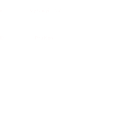
ền
Dây Chuyền Nữ
Nữ
Phụ Kiện
âm linh và sự gắn bó bí ẩn giữa
rình khám phá bản chất, khí
h” nâng đỡ tinh thần, khai mở