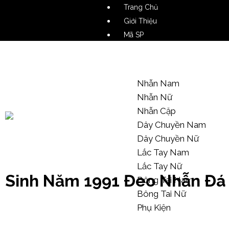
Trang Chủ
Giới Thiệu
Mã SP
Video SP
Mẫu Tham Khảo
Nhẫn Nam
Nhẫn Nữ
Nhẫn Cặp
Dây Chuyền Nam
Dây Chuyền Nữ
Kiến Thức Trang Sức
Lắc Tay Nam
Lắc Tay Nữ
Sinh Năm 1991 Đeo Nhẫn Đá
Bông Tai Nam
Bông Tai Nữ
Phụ Kiện