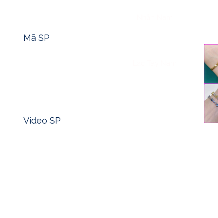
Tìm nhanh mã sản phẩm -> Click
Nhẫn Nam
Mã SP
Lắc Tay Nam
Xem nhanh video sản phẩm -> Click
Video SP
Có những câu hỏi nghe tưởng như đơn giản, nhưng khi đào s
con người và vũ trụ. “Sinh năm 1991 đeo nhẫn đá màu gì?” 
chất và vận mệnh của chính mình. Khi ta hiểu đúng, chọn đ
Blog
tài vận và giữ gìn sự an yên trong tâm hồn.
Liên Hệ