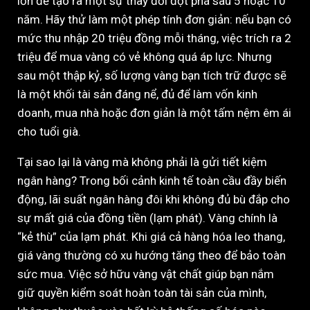
lớn để tạo ra một sự thay đổi đột phá sau 5 hoặc 10
năm. Hãy thử làm một phép tính đơn giản: nếu bạn có
mức thu nhập 20 triệu đồng mỗi tháng, việc trích ra 2
triệu để mua vàng có vẻ không quá áp lực. Nhưng
sau một thập kỷ, số lượng vàng bạn tích trữ được sẽ
là một khối tài sản đáng nể, đủ để làm vốn kinh
doanh, mua nhà hoặc đơn giản là một tấm nệm êm ái
cho tuổi già.
Tại sao lại là vàng mà không phải là gửi tiết kiệm
ngân hàng? Trong bối cảnh kinh tế toàn cầu đầy biến
động, lãi suất ngân hàng đôi khi không đủ bù đắp cho
sự mất giá của đồng tiền (lạm phát). Vàng chính là
“kẻ thù” của lạm phát. Khi giá cả hàng hóa leo thang,
giá vàng thường có xu hướng tăng theo để bảo toàn
sức mua. Việc sở hữu vàng vật chất giúp bạn nắm
giữ quyền kiểm soát hoàn toàn tài sản của mình,