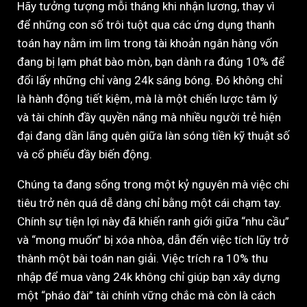
Hãy tưởng tượng mỗi tháng khi nhận lương, thay vì
để những con số trôi tuột qua các ứng dụng thanh
toán hay nằm im lìm trong tài khoản ngân hàng vốn
đang bị lạm phát bào mòn, bạn dành ra đúng 10% để
đổi lấy những chỉ vàng 24k sáng bóng. Đó không chỉ
là hành động tiết kiệm, mà là một chiến lược tâm lý
và tài chính đầy quyền năng mà nhiều người trẻ hiện
đại đang dần lãng quên giữa làn sóng tiền kỹ thuật số
và cổ phiếu đầy biến động.
Chúng ta đang sống trong một kỷ nguyên mà việc chi
tiêu trở nên quá dễ dàng chỉ bằng một cái chạm tay.
Chính sự tiện lợi này đã khiến ranh giới giữa “nhu cầu”
và “mong muốn” bị xóa nhòa, dẫn đến việc tích lũy trở
thành một bài toán nan giải. Việc trích ra 10% thu
nhập để mua vàng 24k không chỉ giúp bạn xây dựng
một “pháo đài” tài chính vững chắc mà còn là cách