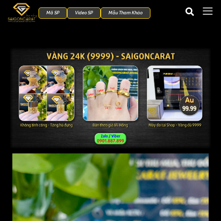
Mã SP
Video SP
Mẫu Tham Khảo