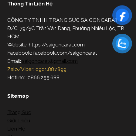
Thông Tin Liên Hệ
CÔNG TY TNHH TRANG SỨC SAIGONCARAT
Đ/C: 79/5C Trần Văn Đang, Phường Nhiêu Lộc, TP.
HCM
Website: https://saigoncarat.com
Facebook: facebook.com/saigoncarat
Email:
saigoncarat@gmail.com
Zalo/Viber: 0901.887.899
Hotline: 0866.255.688
Sitemap
Trang Sức
Giới Thiệu
Liên Hệ