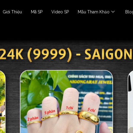
Giới Thiệu
Mã SP
Video SP
Mẫu Tham Khảo
Blo