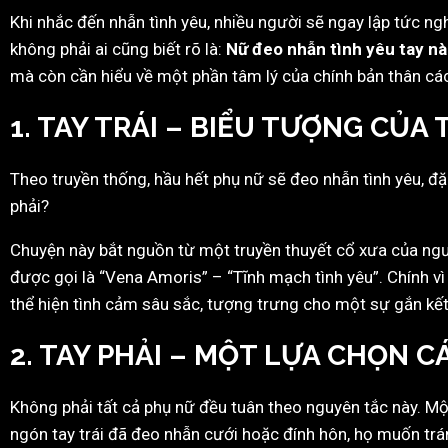
Khi nhắc đến nhẫn tình yêu, nhiều người sẽ ngay lập tức n
không phải ai cũng biết rõ là:
Nữ đeo nhẫn tình yêu tay n
mà còn cần hiểu về một phần tâm lý của chính bản thân các
1.
TAY TRÁI – BIỂU TƯỢNG CỦA
Theo truyền thống, hầu hết phụ nữ sẽ đeo nhẫn tình yêu, đặc
phải?
Chuyện này bắt nguồn từ một truyền thuyết cổ xưa của người
được gọi là “Vena Amoris” – “Tĩnh mạch tình yêu”. Chính vì
thể hiện tình cảm sâu sắc, tượng trưng cho một sự gắn kết 
2.
TAY PHẢI – MỘT LỰA CHỌN C
Không phải tất cả phụ nữ đều tuân theo nguyên tắc này. Mộ
ngón tay trái đã đeo nhẫn cưới hoặc đính hôn, họ muốn tr