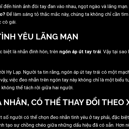
ghĩ đến hình ảnh đôi tay đan vào nhau, ngọt ngào và lãng mạn
ào?
Để làm sáng tỏ thắc mắc này, chúng ta không chỉ cần tìm 
 cô gái.
 TÌNH YÊU LÃNG MẠN
 biệt là nhẫn đính hôn, trên
ngón áp út tay trái
. Vậy tại sao 
 Hy Lạp. Người ta tin rằng, ngón áp út tay trái có một mạch 
 vậy, việc đeo nhẫn trên ngón tay này không chỉ là một biểu 
không thể tách rời giữa hai người.
Á NHÂN, CÓ THỂ THAY ĐỔI THEO
t số người có thể chọn đeo nhẫn tình yêu ở tay phải, đặc bi
ánh tạo sự chồng chéo giữa những dấu hiệu đã có sẵn. Hơn nữ