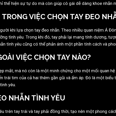
chỉ thể hiện sự tự do mà còn giúp cô gái dễ dàng khoe nhẫn 
 TRONG VIỆC CHỌN TAY ĐEO NH
gười khi lựa chọn tay đeo nhẫn. Theo nhiều quan niệm Á Đông,
ỡng tình yêu. Trong khi đó, tay phải lại mang tính dương, tư
ẫn tình yêu cũng có thể phản ánh một phần tính cách và ph
GOÀI VIỆC CHỌN TAY NÀO?
ẹp mắt, mà nó còn là một minh chứng cho một mối quan hệ bền
n trái tim của cả hai thêm gần gũi và ấm áp. Đó là một biểu 
tình yêu.
EO NHẪN TÌNH YÊU
u trên tay trái và tay phải đồng thời, tạo nên một phong các