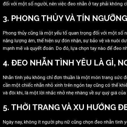
đối với một số người, nên việc đeo nhẫn ở tay phải không 
3.
PHONG THỦY VÀ TÍN NGƯỠNG
Phong thủy cũng là một yếu tố quan trọng đối với một số n
năng lượng âm, thể hiện sự đón nhận, sự bảo vệ và nuôi dư
mạnh mẽ và quyết đoán. Do đó, lựa chọn tay nào để đeo nh
4.
ĐEO NHẪN TÌNH YÊU LÀ GÌ, N
Nhẫn tình yêu không chỉ đơn thuần là một món trang sức đ
cần một chiếc nhẫn nhỏ xinh trên ngón tay cũng có thể khiế
và đôi khi, là một lời nhắc nhở nhẹ nhàng về sự quý giá của 
5.
THỜI TRANG VÀ XU HƯỚNG Đ
Ngày nay, không ít người phụ nữ cũng chọn đeo nhẫn tình yê