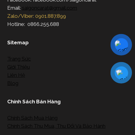
Email:
saigoncarat@gmail.com
Zalo/Viber: 0901.887.899
Hotline: 0866.255.688
Sitemap
Trang Sức
Giới Thiệu
Liên Hệ
Blog
Chính Sách Bán Hàng
Chính Sách Mua Hàng
Chính Sách Thu Mua, Thu Đổi Và Bảo Hành