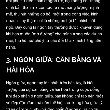
Khi phụ nữ đeo nhẫn ở ngón trỏ, họ không chỉ khẳng
định bản thân mà còn tạo ra một năng lượng mạnh
mẽ, thu hút những cơ hội mới trong công việc, kinh
doanh, hay thậm chí là những cơ hội tài chính bất
ngờ. Đây cũng là ngón tay thường được khuyên dùng
khi bạn muốn “mở đường” cho mình trong các dự án
mới, thu hút sự chú ý từ các đối tác, khách hàng tiềm
năng.
3. NGÓN GIỮA: CÂN BẰNG VÀ
HÀI HÒA
Ngón giữa, ngón tay lớn nhất trên bàn tay, là biểu
tượng của sự cân bằng và hài hòa trong cuộc sống.
Khi đeo nhẫn ở ngón giữa, bạn không chỉ tạo nên một
vẻ đẹp độc đáo mà còn thể hiện sự trung hòa giữa lý
trí và cảm xúc. Phụ nữ đeo nhẫn ở ngón giữa có xu