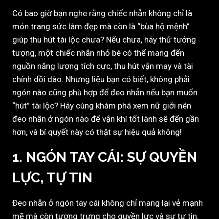
Có bao giờ bạn nghe rằng chiếc nhẫn không chỉ là
món trang sức làm đẹp mà còn là “bùa hộ mệnh”
giúp thu hút tài lộc chưa? Nếu chưa, hãy thử tưởng
tượng, một chiếc nhẫn nhỏ bé có thể mang đến
nguồn năng lượng tích cực, thu hút vận may và tài
chính dồi dào. Nhưng liệu bạn có biết, không phải
ngón nào cũng phù hợp để đeo nhẫn nếu bạn muốn
“hút” tài lộc? Hãy cùng khám phá xem nữ giới nên
đeo nhẫn ở ngón nào để vận khí tốt lành sẽ đến gần
hơn, và bí quyết này có thật sự hiệu quả không!
1. NGÓN TAY CÁI: SỰ QUYỀN
LỰC, TỰ TIN
Đeo nhẫn ở ngón tay cái không chỉ mang lại vẻ mạnh
mẽ mà còn tượng trưng cho quyền lực và sự tự tin.