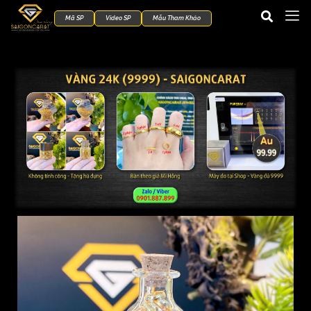
Mã SP
Video SP
Mẫu Tham Khảo