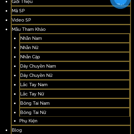
Giới Thiệu
Mã SP
Video SP
Mẫu Tham Khảo
Nhẫn Nam
Nhẫn Nữ
Nhẫn Cặp
Dây Chuyền Nam
Dây Chuyền Nữ
Lắc Tay Nam
Lắc Tay Nữ
Bông Tai Nam
Bông Tai Nữ
Phụ Kiện
Blog