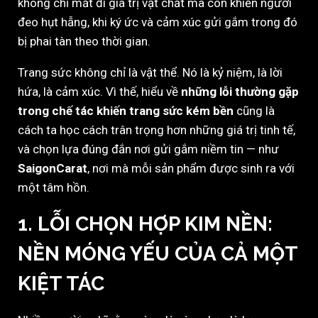
không chỉ mất đi giá trị vật chất mà còn khiến người
đeo hụt hẫng, khi ký ức và cảm xúc gửi gắm trong đó
bị phai tàn theo thời gian.
Trang sức không chỉ là vật thể. Nó là kỷ niệm, là lời
hứa, là cảm xúc. Vì thế, hiểu về
những lỗi thường gặp
trong chế tác khiến trang sức kém bền
cũng là
cách ta học cách trân trọng hơn những giá trị tinh tế,
và chọn lựa đúng đắn nơi gửi gắm niềm tin — như
SaigonCarat
, nơi mà mỗi sản phẩm được sinh ra với
một tâm hồn.
1. LỖI CHỌN HỢP KIM NỀN:
NỀN MÓNG YẾU CỦA CẢ MỘT
KIỆT TÁC