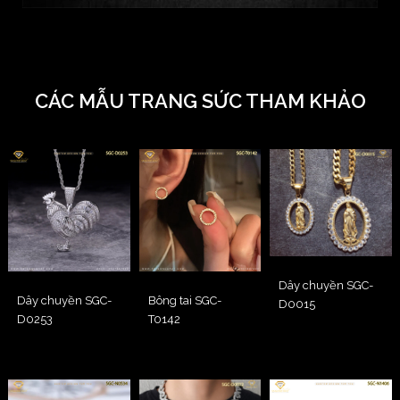
CÁC MẪU TRANG SỨC THAM KHẢO
Dây chuyền SGC-
Dây chuyền SGC-
Bông tai SGC-
D0015
D0253
T0142