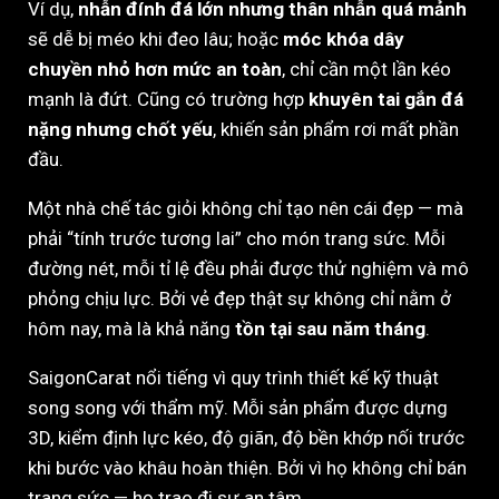
Ví dụ,
nhẫn đính đá lớn nhưng thân nhẫn quá mảnh
sẽ dễ bị méo khi đeo lâu; hoặc
móc khóa dây
chuyền nhỏ hơn mức an toàn
, chỉ cần một lần kéo
mạnh là đứt. Cũng có trường hợp
khuyên tai gắn đá
nặng nhưng chốt yếu
, khiến sản phẩm rơi mất phần
đầu.
Một nhà chế tác giỏi không chỉ tạo nên cái đẹp — mà
phải “tính trước tương lai” cho món trang sức. Mỗi
đường nét, mỗi tỉ lệ đều phải được thử nghiệm và mô
phỏng chịu lực. Bởi vẻ đẹp thật sự không chỉ nằm ở
hôm nay, mà là khả năng
tồn tại sau năm tháng
.
SaigonCarat nổi tiếng vì quy trình thiết kế kỹ thuật
song song với thẩm mỹ. Mỗi sản phẩm được dựng
3D, kiểm định lực kéo, độ giãn, độ bền khớp nối trước
khi bước vào khâu hoàn thiện. Bởi vì họ không chỉ bán
trang sức — họ trao đi sự an tâm.