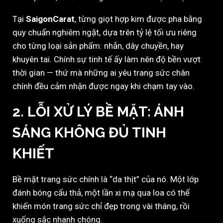
Tại
SaigonCarat
, từng giọt hợp kim được pha bằng
quy chuẩn nghiêm ngặt, dựa trên tỷ lệ tối ưu riêng
cho từng loại sản phẩm: nhẫn, dây chuyền, hay
khuyên tai. Chính sự tinh tế ấy làm nên độ bền vượt
thời gian — thứ mà những ai yêu trang sức chân
chính đều cảm nhận được ngay khi chạm tay vào.
2. LỖI XỬ LÝ BỀ MẶT: ÁNH
SÁNG KHÔNG ĐỦ TINH
KHIẾT
Bề mặt trang sức chính là “da thịt” của nó. Một lớp
đánh bóng cẩu thả, một lần xi mạ qua loa có thể
khiến món trang sức chỉ đẹp trong vài tháng, rồi
xuống sắc nhanh chóng.