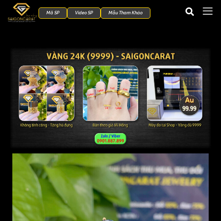
Mã SP
Video SP
Mẫu Tham Khảo