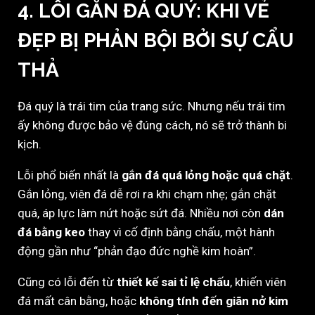
4. LỖI GẮN ĐÁ QUÝ: KHI VẺ
ĐẸP BỊ PHẢN BỘI BỞI SỰ CẨU
THẢ
Đá quý là trái tim của trang sức. Nhưng nếu trái tim
ấy không được bảo vệ đúng cách, nó sẽ trở thành bi
kịch.
Lỗi phổ biến nhất là
gắn đá quá lỏng hoặc quá chặt
.
Gắn lỏng, viên đá dễ rơi ra khi chạm nhẹ; gắn chặt
quá, áp lực làm nứt hoặc sứt đá. Nhiều nơi còn
dán
đá bằng keo
thay vì cố định bằng chấu, một hành
động gần như “phản đạo đức nghề kim hoàn”.
Cũng có lỗi đến từ
thiết kế sai tỉ lệ chấu
, khiến viên
đá mất cân bằng, hoặc
không tính đến giãn nở kim