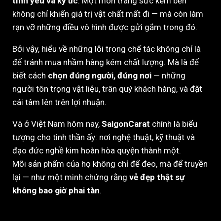
tình yêu và ký ức
. Một món trang sức kém bền
không chỉ khiến giá trị vật chất mất đi — mà còn làm
rạn vỡ những điều vô hình được gửi gắm trong đó.
Bởi vậy, hiểu về những lỗi trong chế tác không chỉ là
để tránh mua nhầm hàng kém chất lượng. Mà là để
biết cách
chọn đúng người, đúng nơi
— những
người tôn trọng vật liệu, trân quý khách hàng, và đặt
cái tâm lên trên lợi nhuận.
Và ở Việt Nam hôm nay,
SaigonCarat
chính là biểu
tượng cho tinh thần ấy: nơi nghệ thuật, kỹ thuật và
đạo đức nghề kim hoàn hòa quyện thành một.
Mỗi sản phẩm của họ không chỉ để đeo, mà để truyền
lại — như một minh chứng rằng
vẻ đẹp thật sự
không bao giờ phai tàn
.