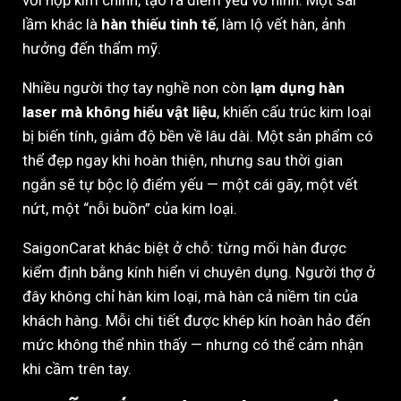
với hợp kim chính, tạo ra điểm yếu vô hình. Một sai
lầm khác là
hàn thiếu tinh tế
, làm lộ vết hàn, ảnh
hưởng đến thẩm mỹ.
Nhiều người thợ tay nghề non còn
lạm dụng hàn
laser mà không hiểu vật liệu
, khiến cấu trúc kim loại
bị biến tính, giảm độ bền về lâu dài. Một sản phẩm có
thể đẹp ngay khi hoàn thiện, nhưng sau thời gian
ngắn sẽ tự bộc lộ điểm yếu — một cái gãy, một vết
nứt, một “nỗi buồn” của kim loại.
SaigonCarat khác biệt ở chỗ: từng mối hàn được
kiểm định bằng kính hiển vi chuyên dụng. Người thợ ở
đây không chỉ hàn kim loại, mà hàn cả niềm tin của
khách hàng. Mỗi chi tiết được khép kín hoàn hảo đến
mức không thể nhìn thấy — nhưng có thể cảm nhận
khi cầm trên tay.