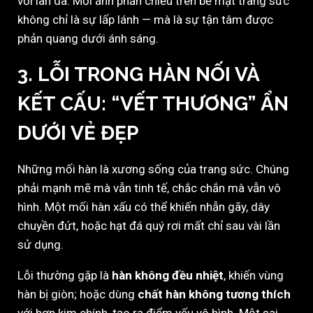
với làn da. Mỗi ánh phản chiếu trên bề mặt trang sức
không chỉ là sự lấp lánh — mà là sự tận tâm được
phản quang dưới ánh sáng.
3. LỖI TRONG HÀN NỐI VÀ
KẾT CẤU: “VẾT THƯƠNG” ẨN
DƯỚI VẺ ĐẸP
Những mối hàn là xương sống của trang sức. Chúng
phải mạnh mẽ mà vẫn tinh tế, chắc chắn mà vẫn vô
hình. Một mối hàn xấu có thể khiến nhẫn gãy, dây
chuyền đứt, hoặc hạt đá quý rơi mất chỉ sau vài lần
sử dụng.
Lỗi thường gặp là
hàn không đều nhiệt
, khiến vùng
hàn bị giòn; hoặc dùng
chất hàn không tương thích