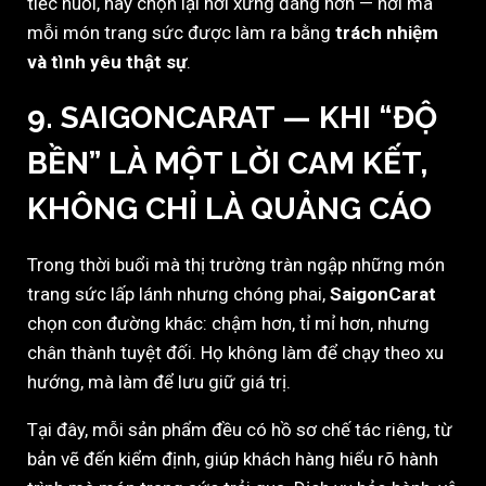
tiếc nuối, hãy chọn lại nơi xứng đáng hơn — nơi mà
mỗi món trang sức được làm ra bằng
trách nhiệm
và tình yêu thật sự
.
9. SAIGONCARAT — KHI “ĐỘ
BỀN” LÀ MỘT LỜI CAM KẾT,
KHÔNG CHỈ LÀ QUẢNG CÁO
Trong thời buổi mà thị trường tràn ngập những món
trang sức lấp lánh nhưng chóng phai,
SaigonCarat
chọn con đường khác: chậm hơn, tỉ mỉ hơn, nhưng
chân thành tuyệt đối. Họ không làm để chạy theo xu
hướng, mà làm để lưu giữ giá trị.
Tại đây, mỗi sản phẩm đều có hồ sơ chế tác riêng, từ
bản vẽ đến kiểm định, giúp khách hàng hiểu rõ hành