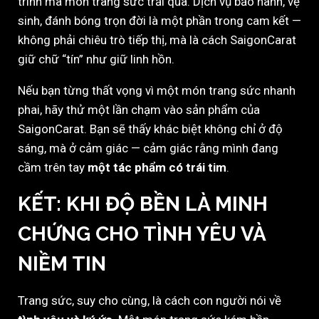
trình mà món trang sức trải qua. Dịch vụ bảo hành, vệ
sinh, đánh bóng trọn đời là một phần trong cam kết —
không phải chiêu trò tiếp thị, mà là cách SaigonCarat
giữ chữ “tín” như giữ linh hồn.
Nếu bạn từng thất vọng vì một món trang sức nhanh
phai, hãy thử một lần chạm vào sản phẩm của
SaigonCarat. Bạn sẽ thấy khác biệt không chỉ ở độ
sáng, mà ở cảm giác — cảm giác rằng mình đang
cầm trên tay
một tác phẩm có trái tim
.
KẾT: KHI ĐỘ BỀN LÀ MINH
CHỨNG CHO TÌNH YÊU VÀ
NIỀM TIN
Trang sức, suy cho cùng, là cách con người nói về