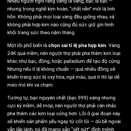
Nhiều người nghĩ rằng vàng là vàng, bạc là bạc —
nhưng trong nghề kim hoàn, “chất nền” mới là linh
hồn. Không phải mọi loại vàng đều giống nhau, và
không phải hợp kim nào cũng đủ sức giữ gìn hình
khối trang sức theo năm tháng.
Một lỗi phổ biến là
chọn sai tỉ lệ pha hợp kim
. Vàng
24K quá mềm, nên người thợ phải pha thêm kim loại
khác như bạc, đồng, hoặc palladium để tạo độ cứng.
Nhưng nếu tỉ lệ không chuẩn — quá nhiều đồng sẽ
khiến trang sức bị oxy hóa, ngả màu; quá ít thì lại dễ
méo mó khi va chạm.
Tương tự, bạc nguyên chất (bạc 999) sáng nhưng
cực kỳ mềm, dễ móp, nên người thợ phải cân nhắc
pha thêm các kim loại cứng hơn. Lỗi ở giai đoạn này
sẽ khiến sản phẩm yếu ngay từ cốt lõi — dù bề ngoài
vẫn lấp lánh, nó đã mang sẵn “vết nứt” định mệnh.