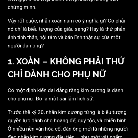
chứng minh.
Vậy rốt cuộc, nhẫn xoàn nam có ý nghĩa gì? Có phải
nó chỉ là biểu tượng của giàu sang? Hay là thứ phản
ánh tinh thần, nội tâm và bản lĩnh thật sự của một
người đàn ông?
1. XOÀN – KHÔNG PHẢI THỨ
CHỈ DÀNH CHO PHỤ NỮ
Có một định kiến dai dẳng rằng kim cương là dành
cho phụ nữ. Đó là một sai lầm lịch sử.
Trước thế kỷ 20, nhẫn kim cương từng là biểu tượng
quyền lực dành cho hoàng đế, quý tộc, và chiến binh.
Ở nhiều nền văn hóa cổ, đàn ông mới là những người
đeo nhẫn kim cương đầu tiên – như một vật phẩm