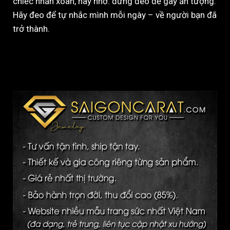
chiếc nhẫn xoàn, hãy nhớ: đừng đeo để gây ấn tượng.
Hãy đeo để tự nhắc mình mỗi ngày – về người bạn đã
trở thành.