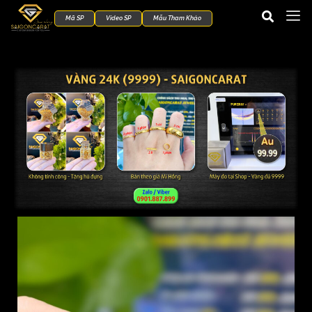
Mã SP
Video SP
Mẫu Tham Khảo