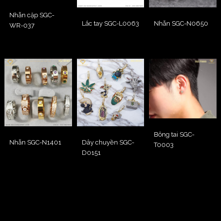
Nhẫn cặp SGC-
Lắc tay SGC-L0063
Nhẫn SGC-N0650
WR-037
Bông tai SGC-
Nhẫn SGC-N1401
Dây chuyền SGC-
T0003
D0151