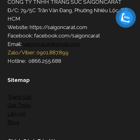
CÔNG TY TNHH TRANG SỨC SAIGONCARAT
Đ/C: 79/5C Trần Văn Đang, Phường Nhiêu Lộc, TP.
HCM
Website: https://saigoncarat.com
Facebook: facebook.com/saigoncarat
Email:
saigoncarat@gmail.com
Zalo/Viber: 0901.887.899
Hotline: 0866.255.688
Sitemap
Trang Sức
Giới Thiệu
Liên Hệ
Blog