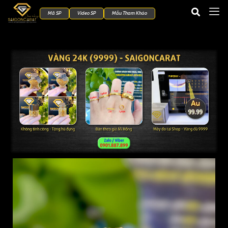
Mã SP
Video SP
Mẫu Tham Khảo