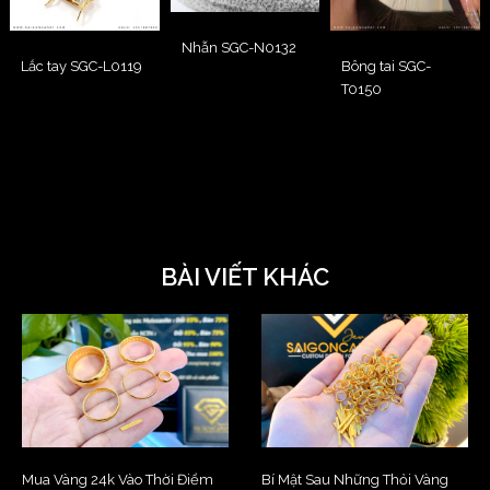
Nhẫn SGC-N0132
Lắc tay SGC-L0119
Bông tai SGC-
T0150
BÀI VIẾT KHÁC
Mua Vàng 24k Vào Thời Điểm
Bí Mật Sau Những Thỏi Vàng