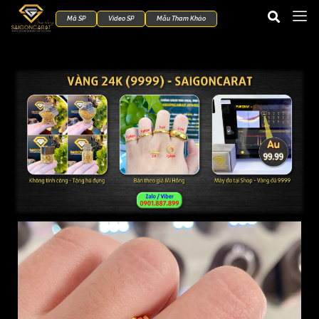
Mã SP
Video SP
Mẫu Tham Khảo