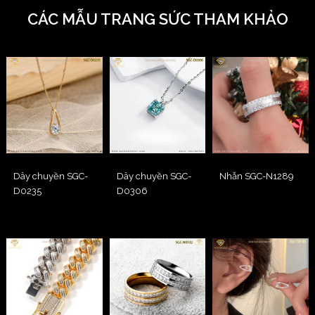
CÁC MẪU TRANG SỨC THAM KHẢO
Dây chuyền SGC-
Dây chuyền SGC-
Nhẫn SGC-N1289
D0235
D0306