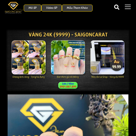
Mã SP
Video SP
Mẫu Tham Khảo