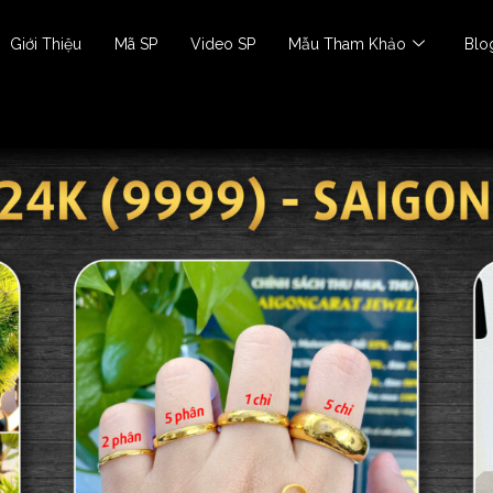
Giới Thiệu
Mã SP
Video SP
Mẫu Tham Khảo
Blo