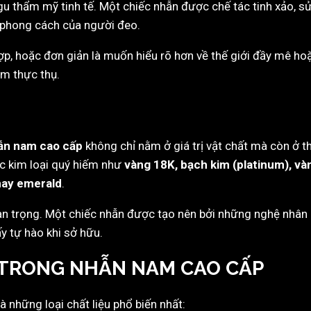
 gu thẩm mỹ tinh tế. Một chiếc nhẫn được chế tác tinh xảo, sử
t phong cách của người đeo.
, hoặc đơn giản là muốn hiểu rõ hơn về thế giới đầy mê ho
m thực thụ.
ẫn nam cao cấp
không chỉ nằm ở giá trị vật chất mà còn ở thi
c kim loại quý hiếm như
vàng 18K, bạch kim (platinum), vàn
hay emerald
.
an trọng. Một chiếc nhẫn được tạo nên bởi những nghệ nhân 
y tự hào khi sở hữu.
N TRONG NHẪN NAM CAO CẤP
à những loại chất liệu phổ biến nhất: