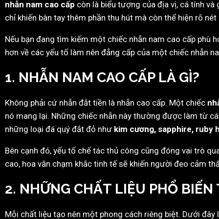
nhẫn nam cao cấp
còn là biểu tượng của địa vị, cá tính và
chỉ khiến bàn tay thêm phần thu hút mà còn thể hiện rõ né
Nếu bạn đang tìm kiếm một chiếc nhẫn nam cao cấp phù hợp
hơn về các yếu tố làm nên đẳng cấp của một chiếc nhẫn na
1. NHẪN NAM CAO CẤP LÀ GÌ?
Không phải cứ nhẫn đắt tiền là nhẫn cao cấp. Một chiếc
nh
nó mang lại. Những chiếc nhẫn này thường được làm từ cá
những loại đá quý đắt đỏ như
kim cương, sapphire, ruby 
Bên cạnh đó, yếu tố chế tác thủ công cũng đóng vai trò qu
cao, hoa văn chạm khắc tinh tế sẽ khiến người đeo cảm thấ
2. NHỮNG CHẤT LIỆU PHỔ BIẾ
Mỗi chất liệu tạo nên một phong cách riêng biệt. Dưới đây l