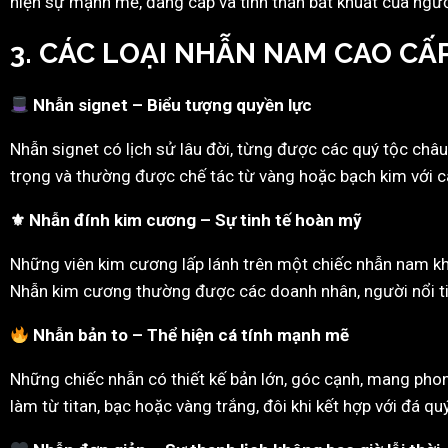
hiện sự mạnh mẽ, đẳng cấp và tinh thần bất khuất của ngư
3. CÁC LOẠI NHẪN NAM CAO CẤ
Nhẫn signet – Biểu tượng quyền lực
Nhẫn signet có lịch sử lâu đời, từng được các quý tộc châu
trọng và thường được chế tác từ vàng hoặc bạch kim với cá
⚜ Nhẫn đính kim cương – Sự tinh tế hoàn mỹ
Những viên kim cương lấp lánh trên một chiếc nhẫn nam kh
Nhẫn kim cương thường được các doanh nhân, người nổi ti
Nhẫn bản to – Thể hiện cá tính mạnh mẽ
Những chiếc nhẫn có thiết kế bản lớn, góc cạnh, mang ph
làm từ titan, bạc hoặc vàng trắng, đôi khi kết hợp với đá q