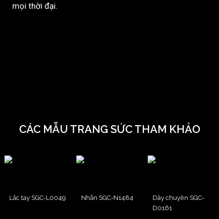
mọi thời đại.
CÁC MẪU TRANG SỨC THAM KHẢO
Lắc tay SGC-L0049
Nhẫn SGC-N1484
Dây chuyền SGC-
D0161