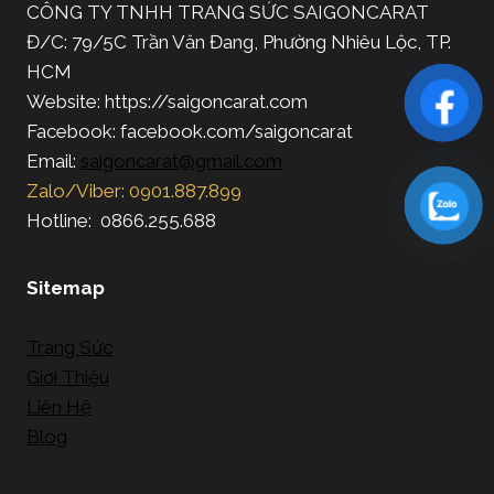
CÔNG TY TNHH TRANG SỨC SAIGONCARAT
Đ/C: 79/5C Trần Văn Đang, Phường Nhiêu Lộc, TP.
HCM
Website: https://saigoncarat.com
Facebook: facebook.com/saigoncarat
Email:
saigoncarat@gmail.com
Zalo/Viber: 0901.887.899
Hotline: 0866.255.688
Sitemap
Trang Sức
Giới Thiệu
Liên Hệ
Blog