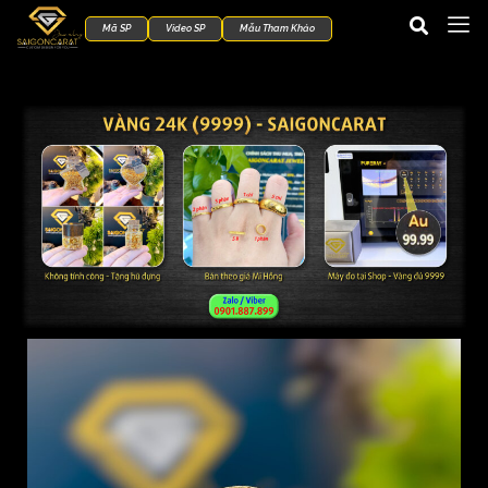
Mã SP
Video SP
Mẫu Tham Khảo