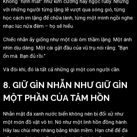
Không “nịnh mắt” như kim cương hay ngọc ruby. Nhưng
với những người từng lặng lẽ vượt qua sóng gió, từng
học cách im lặng để chữa lành, từng một mình ngồi nghe
nhạc lúc nửa đêm – họ sẽ hiểu.
Chiếc nhẫn ấy giống như một cái ôm thầm lặng. Một ánh
nhìn dịu dàng. Một cái gật đầu của vũ trụ nói rằng: “Bạn
ổn mà. Bạn đủ rồi.”
Và đôi khi, đó là tất cả những gì một con người cần.
8. GIỮ GÌN NHẪN NHƯ GIỮ GÌN
MỘT PHẦN CỦA TÂM HỒN
Nhẫn mặt đá xanh nước biển không nên bị đối xử như
một món đồ vật vô tri. Nó như một linh hồn đồng hành.
Hãy lau chùi nhẹ nhàng bằng khăn mềm. Hạn chế để đá