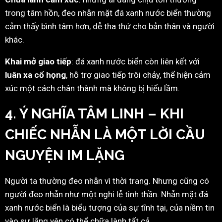
trong tâm hồn, đeo nhẫn mặt đá xanh nước biển thường
cảm thấy bình tâm hơn, dễ tha thứ cho bản thân và người
khác.
Khai mở giao tiếp
: đá xanh nước biển còn liên kết với
luân xa cổ họng
, hỗ trợ giao tiếp trôi chảy, thể hiện cảm
xúc một cách chân thành mà không bị hiểu lầm.
4. Ý NGHĨA TÂM LINH – KHI
CHIẾC NHẪN LÀ MỘT LỜI CẦU
NGUYỆN IM LẶNG
Người ta thường đeo nhẫn vì thời trang. Nhưng cũng có
người đeo nhẫn như một nghi lễ tinh thần. Nhẫn mặt đá
xanh nước biển là biểu tượng của sự tĩnh tại, của niềm tin
vào sự lặng yên có thể chữa lành tất cả.