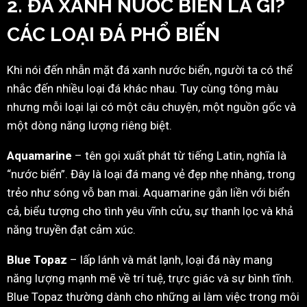
2. ĐÁ XANH NƯỚC BIỂN LÀ GÌ?
CÁC LOẠI ĐÁ PHỔ BIẾN
Khi nói đến nhẫn mặt đá xanh nước biển, người ta có thể
nhắc đến nhiều loại đá khác nhau. Tuy cùng tông màu
nhưng mỗi loại lại có một câu chuyện, một nguồn gốc và
một dòng năng lượng riêng biệt.
Aquamarine
– tên gọi xuất phát từ tiếng Latin, nghĩa là
“nước biển”. Đây là loại đá mang vẻ đẹp nhẹ nhàng, trong
trẻo như sóng vỗ ban mai. Aquamarine gắn liền với biển
cả, biểu tượng cho tình yêu vĩnh cửu, sự thanh lọc và khả
năng truyền đạt cảm xúc.
Blue Topaz
– lấp lánh và mát lạnh, loại đá này mang
năng lượng mạnh mẽ về trí tuệ, trực giác và sự bình tĩnh.
Blue Topaz thường dành cho những ai làm việc trong môi